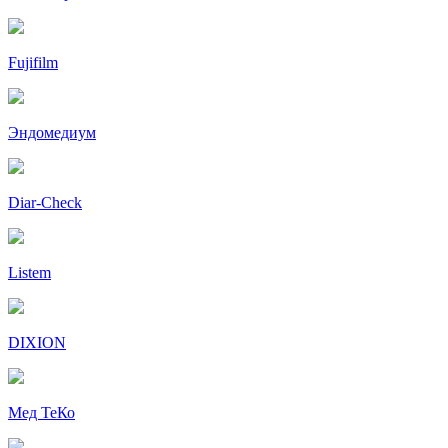
Fujifilm
Эндомедиум
Diar-Cheсk
Listem
DIXION
Мед ТеКо