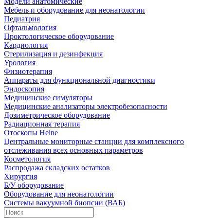
Модели анатомические
Мебель и оборудование для неонатологии
Педиатрия
Офтальмология
Проктологическое оборудование
Кардиология
Стерилизация и дезинфекция
Урология
Физиотерапия
Аппараты для функциональной диагностики
Эндоскопия
Медицинские симуляторы
Медицинские анализаторы электробезопасности
Дозиметрическое оборудование
Радиационная терапия
Отоскопы Heine
Центральные мониторные станции для комплексного
отслеживания всех основных параметров
Косметология
Распродажа складских остатков
Хирургия
Б/У оборудование
Оборудование для неонатологии
Системы вакуумной биопсии (ВАБ)