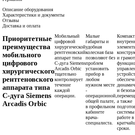
Описание оборудования
Характеристики и документы
Отзывы
Доставка и оплата
Мобильный
Малые
Компак
Приоритетные
цифровой
габариты и
внутрен
преимущества
хирургической
удобная
элемент
рентгеновский
колесная база
констру
мобильного
аппарат типа
позволяют без
и грамо
цифрового
С-дуга Siemens
проблем
функцио
Arcadis Orbic
установить
управле
хирургического
тщательно
прибор в
устройс
рентгеновского
контролирует
любом
обеспеч
течение
нужном месте
динамич
аппарата типа
каждой
-
и безопа
С-дуга Siemens
операции.
операционной,
перемещ
общей палате,
а также
Arcadis Orbic
в профильном
подгото
кабинете
системы
врача-
работе в
специалиста.
кратчай
сроки.