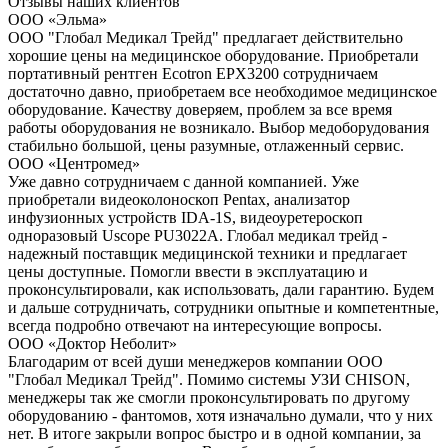
Отзывы наших клиентов
ООО «Эльма»
ООО "Глобал Медикал Трейд" предлагает действительно
хорошие цены на медицинское оборудование. Приобретали
портативный рентген Ecotron EPX3200 сотрудничаем
достаточно давно, приобретаем все необходимое медицинское
оборудование. Качеству доверяем, проблем за все время
работы оборудования не возникало. Выбор медоборудования
стабильно большой, цены разумные, отлаженный сервис.
ООО «Центромед»
Уже давно сотрудничаем с данной компанией. Уже
приобретали видеоколоноскоп Pentax, анализатор
инфузионных устройств IDA-1S, видеоуретероскоп
одноразовый Uscope PU3022A. Глобал медикал трейд -
надежный поставщик медицинской техники и предлагает
цены доступные. Помогли ввести в эксплуатацию и
проконсультировали, как использовать, дали гарантию. Будем
и дальше сотрудничать, сотрудники опытные и компетентные,
всегда подробно отвечают на интересующие вопросы.
ООО «Доктор Неболит»
Благодарим от всей души менеджеров компании ООО
"Глобал Медикал Трейд". Помимо системы УЗИ CHISON,
менеджеры так же смогли проконсультировать по другому
оборудованию - фантомов, хотя изначально думали, что у них
нет. В итоге закрыли вопрос быстро и в одной компании, за