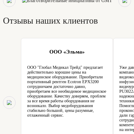
Отзывы наших клиентов
ООО «Эльма»
ООО "Глобал Медикал Трейд" предлагает
Уже дав
действительно хорошие цены на
компани
медицинское оборудование. Приобретали
видеоко
портативный рентген Ecotron EPX3200
инфузио
сотрудничаем достаточно давно,
видеоур
приобретаем все необходимое медицинское
PU3022A
оборудование. Качеству доверяем, проблем
надежн
за все время работы оборудования не
техники
возникало. Выбор медоборудования
Помогли
стабильно большой, цены разумные,
проконс
отлаженный сервис.
дали га
сотрудн
компете
на инте