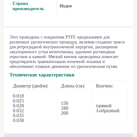
Страна
Индия
производитель
Этот проводник с покрытием PTFE предназначен для
различных урологических процедур, включая создание тракта
для ретроградной внутрипочечной хирургии, расширение
закупоренного устья мочеточника, удаление роговидных
отростков и камней. Мягкий кончик проводника помогает
предотвратить травматизацию почечной лоханки и
обеспечивает плавное движение по урологическим путям.
Технические характеристики
Диаметр (дюйм):
Длина (см):
Кончик:
0.018
0.025
150
0.028
прямой
180
0.032
J-образный
260
0.035
0.038