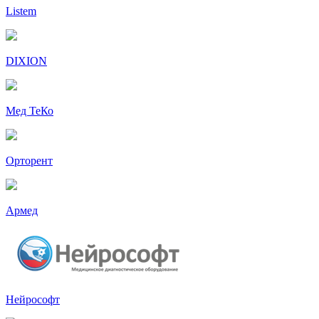
Listem
DIXION
Мед ТеКо
Орторент
Армед
Нейрософт