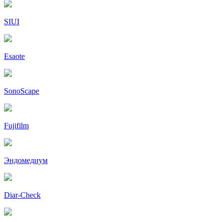
SIUI
Esaote
SonoScape
Fujifilm
Эндомедиум
Diar-Cheсk