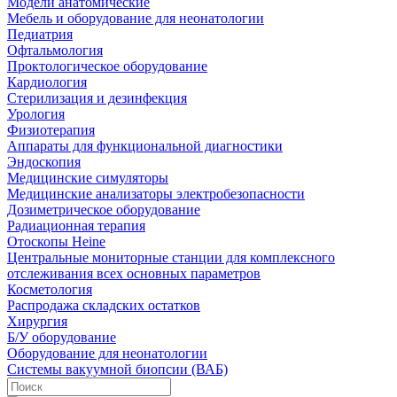
Модели анатомические
Мебель и оборудование для неонатологии
Педиатрия
Офтальмология
Проктологическое оборудование
Кардиология
Стерилизация и дезинфекция
Урология
Физиотерапия
Аппараты для функциональной диагностики
Эндоскопия
Медицинские симуляторы
Медицинские анализаторы электробезопасности
Дозиметрическое оборудование
Радиационная терапия
Отоскопы Heine
Центральные мониторные станции для комплексного
отслеживания всех основных параметров
Косметология
Распродажа складских остатков
Хирургия
Б/У оборудование
Оборудование для неонатологии
Системы вакуумной биопсии (ВАБ)