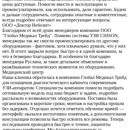
цены доступные. Помогли ввести в эксплуатацию и
проконсультировали, как использовать, дали гарантию. Будем
и дальше сотрудничать, сотрудники опытные и компетентные,
всегда подробно отвечают на интересующие вопросы.
ООО «Доктор Неболит»
Благодарим от всей души менеджеров компании ООО
"Глобал Медикал Трейд". Помимо системы УЗИ CHISON,
менеджеры так же смогли проконсультировать по другому
оборудованию - фантомов, хотя изначально думали, что у них
нет. В итоге закрыли вопрос быстро и в одной компании, за
что я безмерно благодарны. В особенности благодарю
менеджера Руслана, за такое детальное объяснение и
разжёвывание технических моментов по оборудованию.
Медицинский центр
Наша клиника обратилась в компанию Глобал Медикал Трейд
для оснащения диагностического кабинета современным
УЗИ-аппаратом. Специалисты компании помогли подобрать
оптимальную модель под наш бюджет и задачи, подробно
рассказали о возможностях оборудования. Поставка была
организована в короткие сроки, монтаж и настройка прошли
без задержек. Отдельно хочется отметить обучение врачей —
интерфейс оказался интуитивно понятным, а дополнительная
консультация позволила быстро освоить все режимы. Теперь
исследования проводятся быстрее и точнее, пациенты
довольны комфортом. Мы благодарим команду за