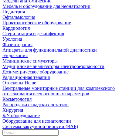
Модели анатомические
Мебель и оборудование для неонатологии
Педиатрия
Офтальмология
Проктологическое оборудование
Кардиология
Стерилизация и дезинфекция
Урология
Физиотерапия
Аппараты для функциональной диагностики
Эндоскопия
Медицинские симуляторы
Медицинские анализаторы электробезопасности
Дозиметрическое оборудование
Радиационная терапия
Отоскопы Heine
Центральные мониторные станции для комплексного
отслеживания всех основных параметров
Косметология
Распродажа складских остатков
Хирургия
Б/У оборудование
Оборудование для неонатологии
Системы вакуумной биопсии (ВАБ)