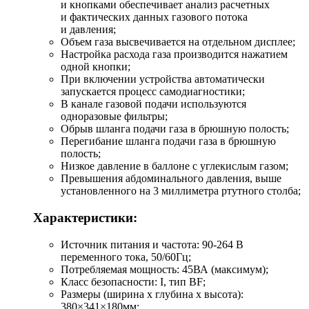
и кнопками обеспечивает анализ расчетных
и фактических данных газового потока
и давления;
Объем газа высвечивается на отдельном дисплее;
Настройка расхода газа производится нажатием
одной кнопки;
При включении устройства автоматически
запускается процесс самодиагностики;
В канале газовой подачи используются
одноразовые фильтры;
Обрыв шланга подачи газа в брюшную полость;
Перегибание шланга подачи газа в брюшную
полость;
Низкое давление в баллоне с углекислым газом;
Превышения абдоминального давления, выше
установленного на 3 миллиметра ртутного столба;
Характеристики:
Источник питания и частота:
90-264 В
переменного тока, 50/60Гц;
Потребляемая мощность: 45ВА (максимум);
Класс безопасности: I, тип BF;
Размеры (ширина х глубина х высота):
380×341×180мм;