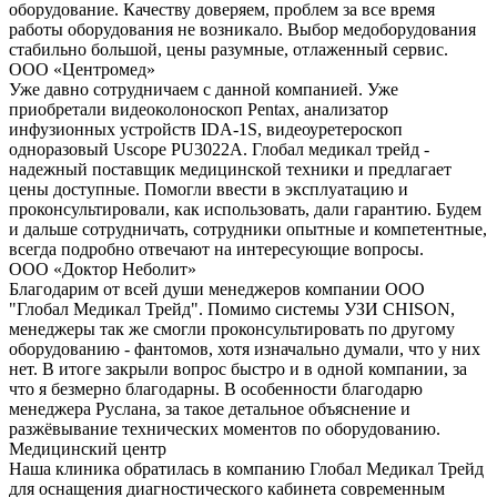
оборудование. Качеству доверяем, проблем за все время
работы оборудования не возникало. Выбор медоборудования
стабильно большой, цены разумные, отлаженный сервис.
ООО «Центромед»
Уже давно сотрудничаем с данной компанией. Уже
приобретали видеоколоноскоп Pentax, анализатор
инфузионных устройств IDA-1S, видеоуретероскоп
одноразовый Uscope PU3022A. Глобал медикал трейд -
надежный поставщик медицинской техники и предлагает
цены доступные. Помогли ввести в эксплуатацию и
проконсультировали, как использовать, дали гарантию. Будем
и дальше сотрудничать, сотрудники опытные и компетентные,
всегда подробно отвечают на интересующие вопросы.
ООО «Доктор Неболит»
Благодарим от всей души менеджеров компании ООО
"Глобал Медикал Трейд". Помимо системы УЗИ CHISON,
менеджеры так же смогли проконсультировать по другому
оборудованию - фантомов, хотя изначально думали, что у них
нет. В итоге закрыли вопрос быстро и в одной компании, за
что я безмерно благодарны. В особенности благодарю
менеджера Руслана, за такое детальное объяснение и
разжёвывание технических моментов по оборудованию.
Медицинский центр
Наша клиника обратилась в компанию Глобал Медикал Трейд
для оснащения диагностического кабинета современным