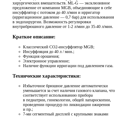
хирургических вмешательств.
ML-G —
эксклюзивное
предложение от компании MGB, объединяющие в себе
инсуффлятор с потоком до 40 л/мин и ирригатор
(ирригационное давление — 0,7 бар) для использования
в эндохирургии. Возможность регулировки
внутрибрюшного давление от
1-2 л/мин
до
35-40 л/мин.
Краткое описание:
Классический CO2-инсуффлятор MGB;
Инсуффляция до 40 л / мин.;
Функция орошения;
Электронное управление;
Наличие функции ирригации под давлением газа.
Технические характеристики:
Избыточное брюшное давление автоматически
уменьшается за счет наличия газового клапана, что
соответствует использованию прибора
в педиатрии, гинекологии, общей лапароскопии,
проведении процедур по ликвидации ожирения
и пр.;
7-ми
сегментный дисплей с крупными знаками