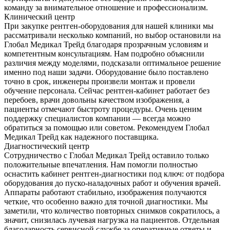
команду за внимательное отношение и профессионализм.
Клинический центр
При закупке рентген-оборудования для нашей клиники мы
рассматривали несколько компаний, но выбор остановили на
Глобал Медикал Трейд благодаря прозрачным условиям и
компетентным консультациям. Нам подробно объяснили
различия между моделями, подсказали оптимальное решение
именно под наши задачи. Оборудование было поставлено
точно в срок, инженеры произвели монтаж и провели
обучение персонала. Сейчас рентген-кабинет работает без
перебоев, врачи довольны качеством изображения, а
пациенты отмечают быстроту процедуры. Очень ценим
поддержку специалистов компании — всегда можно
обратиться за помощью или советом. Рекомендуем Глобал
Медикал Трейд как надежного поставщика.
Диагностический центр
Сотрудничество с Глобал Медикал Трейд оставило только
положительные впечатления. Нам помогли полностью
оснастить кабинет рентген-диагностики под ключ: от подбора
оборудования до пуско-наладочных работ и обучения врачей.
Аппараты работают стабильно, изображения получаются
четкие, что особенно важно для точной диагностики. Мы
заметили, что количество повторных снимков сократилось, а
значит, снизилась лучевая нагрузка на пациентов. Отдельная
благодарность сервисной службе за оперативные ответы и