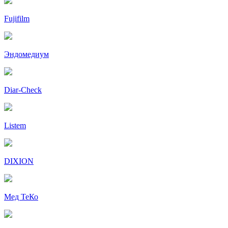
Fujifilm
Эндомедиум
Diar-Cheсk
Listem
DIXION
Мед ТеКо