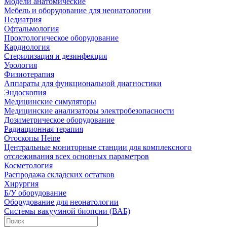
Модели анатомические
Мебель и оборудование для неонатологии
Педиатрия
Офтальмология
Проктологическое оборудование
Кардиология
Стерилизация и дезинфекция
Урология
Физиотерапия
Аппараты для функциональной диагностики
Эндоскопия
Медицинские симуляторы
Медицинские анализаторы электробезопасности
Дозиметрическое оборудование
Радиационная терапия
Отоскопы Heine
Центральные мониторные станции для комплексного
отслеживания всех основных параметров
Косметология
Распродажа складских остатков
Хирургия
Б/У оборудование
Оборудование для неонатологии
Системы вакуумной биопсии (ВАБ)