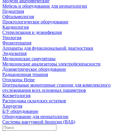
Модели анатомические
Мебель и оборудование для неонатологии
Педиатрия
Офтальмология
Проктологическое оборудование
Кардиология
Стерилизация и дезинфекция
Урология
Физиотерапия
Аппараты для функциональной диагностики
Эндоскопия
Медицинские симуляторы
Медицинские анализаторы электробезопасности
Дозиметрическое оборудование
Радиационная терапия
Отоскопы Heine
Центральные мониторные станции для комплексного
отслеживания всех основных параметров
Косметология
Распродажа складских остатков
Хирургия
Б/У оборудование
Оборудование для неонатологии
Системы вакуумной биопсии (ВАБ)