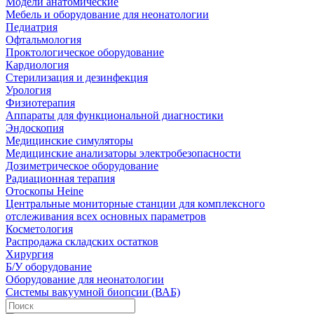
Модели анатомические
Мебель и оборудование для неонатологии
Педиатрия
Офтальмология
Проктологическое оборудование
Кардиология
Стерилизация и дезинфекция
Урология
Физиотерапия
Аппараты для функциональной диагностики
Эндоскопия
Медицинские симуляторы
Медицинские анализаторы электробезопасности
Дозиметрическое оборудование
Радиационная терапия
Отоскопы Heine
Центральные мониторные станции для комплексного
отслеживания всех основных параметров
Косметология
Распродажа складских остатков
Хирургия
Б/У оборудование
Оборудование для неонатологии
Системы вакуумной биопсии (ВАБ)