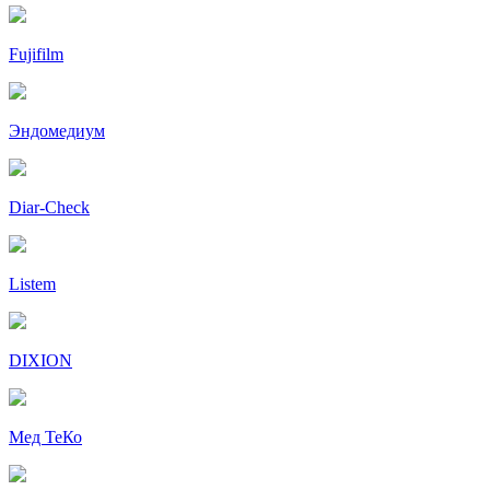
Fujifilm
Эндомедиум
Diar-Cheсk
Listem
DIXION
Мед ТеКо