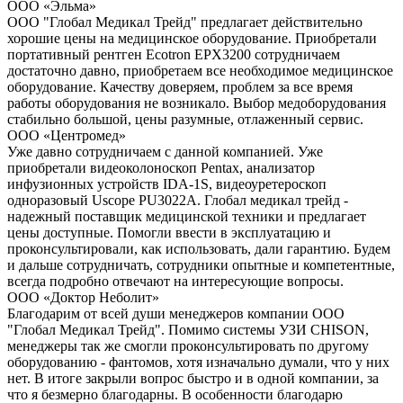
ООО «Эльма»
ООО "Глобал Медикал Трейд" предлагает действительно
хорошие цены на медицинское оборудование. Приобретали
портативный рентген Ecotron EPX3200 сотрудничаем
достаточно давно, приобретаем все необходимое медицинское
оборудование. Качеству доверяем, проблем за все время
работы оборудования не возникало. Выбор медоборудования
стабильно большой, цены разумные, отлаженный сервис.
ООО «Центромед»
Уже давно сотрудничаем с данной компанией. Уже
приобретали видеоколоноскоп Pentax, анализатор
инфузионных устройств IDA-1S, видеоуретероскоп
одноразовый Uscope PU3022A. Глобал медикал трейд -
надежный поставщик медицинской техники и предлагает
цены доступные. Помогли ввести в эксплуатацию и
проконсультировали, как использовать, дали гарантию. Будем
и дальше сотрудничать, сотрудники опытные и компетентные,
всегда подробно отвечают на интересующие вопросы.
ООО «Доктор Неболит»
Благодарим от всей души менеджеров компании ООО
"Глобал Медикал Трейд". Помимо системы УЗИ CHISON,
менеджеры так же смогли проконсультировать по другому
оборудованию - фантомов, хотя изначально думали, что у них
нет. В итоге закрыли вопрос быстро и в одной компании, за
что я безмерно благодарны. В особенности благодарю