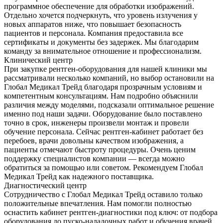
программное обеспечение для обработки изображений.
Отдельно хочется подчеркнуть, что уровень излучения у
новых аппаратов ниже, что повышает безопасность
пациентов и персонала. Компания предоставила все
сертификаты и документы без задержек. Мы благодарим
команду за внимательное отношение и профессионализм.
Клинический центр
При закупке рентген-оборудования для нашей клиники мы
рассматривали несколько компаний, но выбор остановили на
Глобал Медикал Трейд благодаря прозрачным условиям и
компетентным консультациям. Нам подробно объяснили
различия между моделями, подсказали оптимальное решение
именно под наши задачи. Оборудование было поставлено
точно в срок, инженеры произвели монтаж и провели
обучение персонала. Сейчас рентген-кабинет работает без
перебоев, врачи довольны качеством изображения, а
пациенты отмечают быстроту процедуры. Очень ценим
поддержку специалистов компании — всегда можно
обратиться за помощью или советом. Рекомендуем Глобал
Медикал Трейд как надежного поставщика.
Диагностический центр
Сотрудничество с Глобал Медикал Трейд оставило только
положительные впечатления. Нам помогли полностью
оснастить кабинет рентген-диагностики под ключ: от подбора
оборудования до пуско-наладочных работ и обучения врачей.