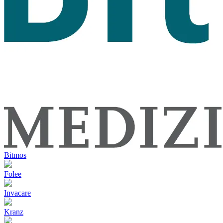
Bitmos
Folee
Invacare
Kranz