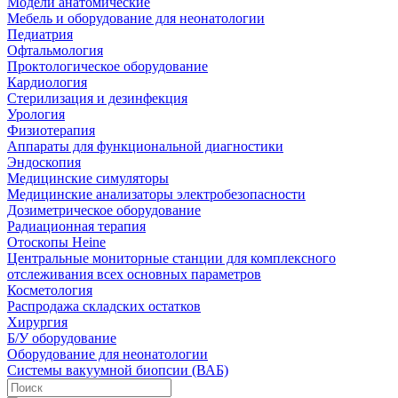
Модели анатомические
Мебель и оборудование для неонатологии
Педиатрия
Офтальмология
Проктологическое оборудование
Кардиология
Стерилизация и дезинфекция
Урология
Физиотерапия
Аппараты для функциональной диагностики
Эндоскопия
Медицинские симуляторы
Медицинские анализаторы электробезопасности
Дозиметрическое оборудование
Радиационная терапия
Отоскопы Heine
Центральные мониторные станции для комплексного
отслеживания всех основных параметров
Косметология
Распродажа складских остатков
Хирургия
Б/У оборудование
Оборудование для неонатологии
Системы вакуумной биопсии (ВАБ)