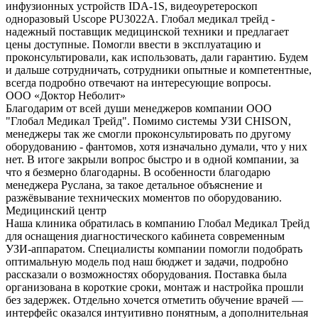
инфузионных устройств IDA-1S, видеоуретероскоп
одноразовый Uscope PU3022A. Глобал медикал трейд -
надежный поставщик медицинской техники и предлагает
цены доступные. Помогли ввести в эксплуатацию и
проконсультировали, как использовать, дали гарантию. Будем
и дальше сотрудничать, сотрудники опытные и компетентные,
всегда подробно отвечают на интересующие вопросы.
ООО «Доктор Неболит»
Благодарим от всей души менеджеров компании ООО
"Глобал Медикал Трейд". Помимо системы УЗИ CHISON,
менеджеры так же смогли проконсультировать по другому
оборудованию - фантомов, хотя изначально думали, что у них
нет. В итоге закрыли вопрос быстро и в одной компании, за
что я безмерно благодарны. В особенности благодарю
менеджера Руслана, за такое детальное объяснение и
разжёвывание технических моментов по оборудованию.
Медицинский центр
Наша клиника обратилась в компанию Глобал Медикал Трейд
для оснащения диагностического кабинета современным
УЗИ-аппаратом. Специалисты компании помогли подобрать
оптимальную модель под наш бюджет и задачи, подробно
рассказали о возможностях оборудования. Поставка была
организована в короткие сроки, монтаж и настройка прошли
без задержек. Отдельно хочется отметить обучение врачей —
интерфейс оказался интуитивно понятным, а дополнительная