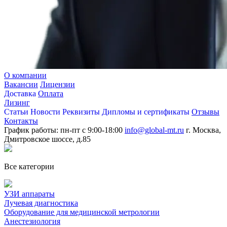
О компании
Вакансии
Лицензии
Доставка
Оплата
Лизинг
Статьи
Новости
Реквизиты
Дипломы и сертификаты
Отзывы
Контакты
График работы: пн-пт с 9:00-18:00
info@global-mt.ru
г. Москва,
Дмитровское шоссе, д.85
Все категории
УЗИ аппараты
Лучевая диагностика
Оборудование для медицинской метрологии
Анестезиология