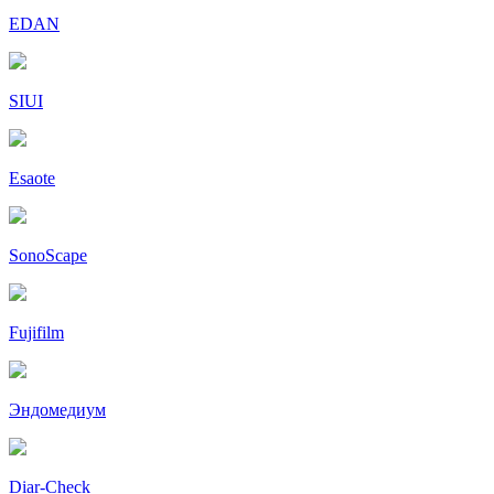
EDAN
SIUI
Esaote
SonoScape
Fujifilm
Эндомедиум
Diar-Cheсk