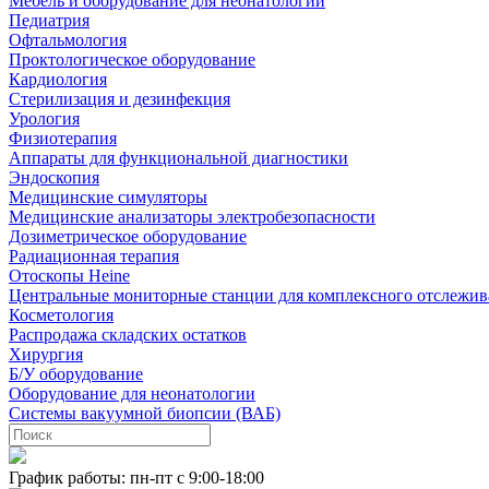
Мебель и оборудование для неонатологии
Педиатрия
Офтальмология
Проктологическое оборудование
Кардиология
Стерилизация и дезинфекция
Урология
Физиотерапия
Аппараты для функциональной диагностики
Эндоскопия
Медицинские симуляторы
Медицинские анализаторы электробезопасности
Дозиметрическое оборудование
Радиационная терапия
Отоскопы Heine
Центральные мониторные станции для комплексного отслежив
Косметология
Распродажа складских остатков
Хирургия
Б/У оборудование
Оборудование для неонатологии
Системы вакуумной биопсии (ВАБ)
График работы: пн-пт с 9:00-18:00