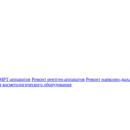
МРТ-аппаратов
Ремонт рентген-аппаратов
Ремонт наркозно-дых
т косметологического оборудования