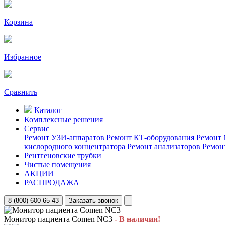
Корзина
Избранное
Сравнить
Каталог
Комплексные решения
Сервис
Ремонт УЗИ-аппаратов
Ремонт КТ-оборудования
Ремонт 
кислородного концентратора
Ремонт анализаторов
Ремон
Рентгеновские трубки
Чистые помещения
АКЦИИ
РАСПРОДАЖА
8 (800) 600-65-43
Заказать звонок
Монитор пациента Comen NC3
- В наличии!