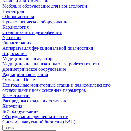
Модели анатомические
Мебель и оборудование для неонатологии
Педиатрия
Офтальмология
Проктологическое оборудование
Кардиология
Стерилизация и дезинфекция
Урология
Физиотерапия
Аппараты для функциональной диагностики
Эндоскопия
Медицинские симуляторы
Медицинские анализаторы электробезопасности
Дозиметрическое оборудование
Радиационная терапия
Отоскопы Heine
Центральные мониторные станции для комплексного
отслеживания всех основных параметров
Косметология
Распродажа складских остатков
Хирургия
Б/У оборудование
Оборудование для неонатологии
Системы вакуумной биопсии (ВАБ)