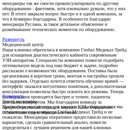
менеджеры так же смогли проконсультировать по другому
оборудованию - фантомов, хотя изначально думали, что у них
нет. В итоге закрыли вопрос быстро и в одной компании, за
что я безмерно благодарны. В особенности благодарю
менеджера Руслана, за такое детальное объяснение и
разжёвывание технических моментов по оборудованию.
Развернуть
Медицинский центр
Наша клиника обратилась в компанию Глобал Медикал Трейд
для оснащения диагностического кабинета современным
УЗИ-аппаратом. Специалисты компании помогли подобрать
оптимальную модель под наш бюджет и задачи, подробно
рассказали о возможностях оборудования. Поставка была
организована в короткие сроки, монтаж и настройка прошли
без задержек. Отдельно хочется отметить обучение врачей —
интерфейс оказался интуитивно понятным, а дополнительная
консультация позволила быстро освоить все режимы. Теперь
Развернуть
исследования проводятся быстрее и точнее, пациенты
Центр медицины
довольны комфортом. Мы благодарим команду за
При выборе поставщика для закупки УЗИ-оборудования мы
профессиональный подход и внимательное отношение.
остановились на компании Глобал Медикал Трейд и не
Обязательно будем обращаться снова.
пожалели. Менеджеры оперативно предоставили несколько
вариантов, сделали сравнительный анализ, помогли
определиться с лучшим решением для нашей клиники.