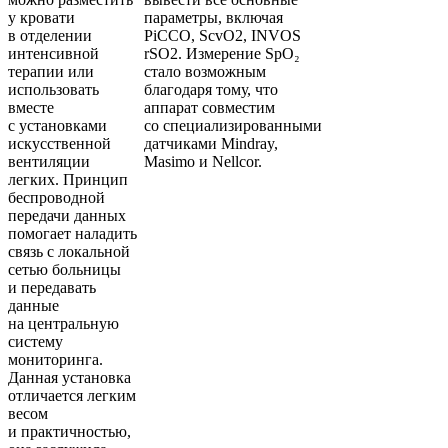
у кровати
параметры, включая
в отделении
PiCCO, ScvO2, INVOS
интенсивной
rSO2. Измерение SpO₂
терапии или
стало возможным
использовать
благодаря тому, что
вместе
аппарат совместим
с установками
со специализированными
искусственной
датчиками Mindray,
вентиляции
Masimo и Nellcor.
легких. Принцип
беспроводной
передачи данных
помогает наладить
связь с локальной
сетью больницы
и передавать
данные
на центральную
систему
мониторинга.
Данная установка
отличается легким
весом
и практичностью,