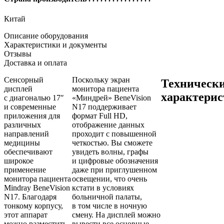
Китай
Описание оборудования
Характеристики и документы
Отзывы
Доставка и оплата
Сенсорный
Поскольку экран
Техническ
дисплей
монитора пациента
характерис
с диагональю 17″
«Миндрей» BeneVision
и современные
N17 поддерживает
приложения для
формат Full HD,
различных
отображение данных
направлений
проходит с повышенной
медицины
четкостью. Вы сможете
обеспечивают
увидеть волны, графы
широкое
и цифровые обозначения
применение
даже при приглушенном
монитора пациента
освещении, что очень
Mindray BeneVision
кстати в условиях
N17. Благодаря
больничной палаты,
тонкому корпусу,
в том числе в ночную
этот аппарат
смену. На дисплей можно
можно разместить
вывести все основные