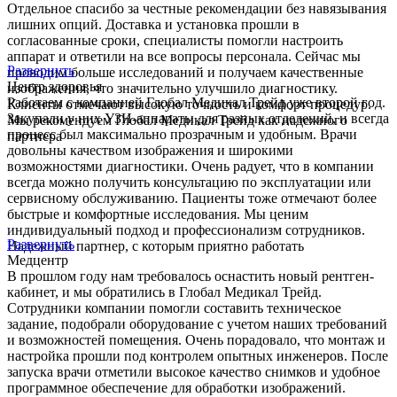
Отдельное спасибо за честные рекомендации без навязывания
лишних опций. Доставка и установка прошли в
согласованные сроки, специалисты помогли настроить
аппарат и ответили на все вопросы персонала. Сейчас мы
Развернуть
проводим больше исследований и получаем качественные
Центр здоровья
изображения, что значительно улучшило диагностику.
Работаем с компанией Глобал Медикал Трейд уже второй год.
Клиенты отмечают высокую точность и комфорт процедур.
Закупали у них УЗИ-аппараты для разных отделений, и всегда
Мы рекомендуем Глобал Медикал Трейд как надежного
процесс был максимально прозрачным и удобным. Врачи
партнера
довольны качеством изображения и широкими
возможностями диагностики. Очень радует, что в компании
всегда можно получить консультацию по эксплуатации или
сервисному обслуживанию. Пациенты тоже отмечают более
быстрые и комфортные исследования. Мы ценим
индивидуальный подход и профессионализм сотрудников.
Развернуть
Надежный партнер, с которым приятно работать
Медцентр
В прошлом году нам требовалось оснастить новый рентген-
кабинет, и мы обратились в Глобал Медикал Трейд.
Сотрудники компании помогли составить техническое
задание, подобрали оборудование с учетом наших требований
и возможностей помещения. Очень порадовало, что монтаж и
настройка прошли под контролем опытных инженеров. После
запуска врачи отметили высокое качество снимков и удобное
программное обеспечение для обработки изображений.