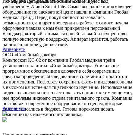
Искали аппарат для диагностики кожи и волос под
Планируем продолжать сотрудничество и дальше.
увеличением Aramo Smart Lite. Самое выгодное и подходящее
оборудование по адекватной цене нашли в компании Глобал
медикал трейд. Перед покупкой воспользовались
возможностью, аппарат проверили в работе, с самого начала
оформления заказа к нам был прикреплен персональный
менеджер, который занимался нашей заявкой и осуществлял
полную экспертную поддержку. Аппарат нравится, работать
на нем сплошное удовольствие.
Развернуть
ООО «Семейный доктор»
Кольпоскоп КС-02 от компании Глобал медикал трейд
установлен в клинике «Семейный доктор». Уникальное
программное обеспечение включает в себя современные
средства проведения обследования в сочетании с простотой
их применения. Позволяет сохранить фото- и видеоматериалы
в высоком качестве для тщательного изучения. Использование
видеокольпоскопа позволяет показать пациентке имеющиеся у
нее проблемы нижнего отдела генитального тракта. Компания
поставляет современное оборудование по ценам, которые
Развернуть
вполне вписались в бюджет. Готовы порекомендовать
компанию как надежного поставщика.
Наши дипломы и сертификаты