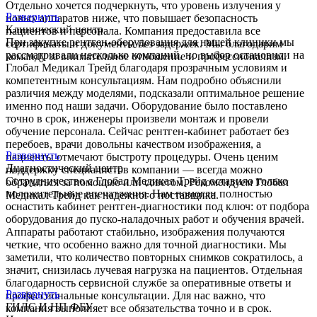
Отдельно хочется подчеркнуть, что уровень излучения у
Развернуть
новых аппаратов ниже, что повышает безопасность
Клинический центр
пациентов и персонала. Компания предоставила все
При закупке рентген-оборудования для нашей клиники мы
сертификаты и документы без задержек. Мы благодарим
рассматривали несколько компаний, но выбор остановили на
команду за внимательное отношение и профессионализм.
Глобал Медикал Трейд благодаря прозрачным условиям и
компетентным консультациям. Нам подробно объяснили
различия между моделями, подсказали оптимальное решение
именно под наши задачи. Оборудование было поставлено
точно в срок, инженеры произвели монтаж и провели
обучение персонала. Сейчас рентген-кабинет работает без
перебоев, врачи довольны качеством изображения, а
Развернуть
пациенты отмечают быстроту процедуры. Очень ценим
Диагностический центр
поддержку специалистов компании — всегда можно
Сотрудничество с Глобал Медикал Трейд оставило только
обратиться за помощью или советом. Рекомендуем Глобал
положительные впечатления. Нам помогли полностью
Медикал Трейд как надежного поставщика.
оснастить кабинет рентген-диагностики под ключ: от подбора
оборудования до пуско-наладочных работ и обучения врачей.
Аппараты работают стабильно, изображения получаются
четкие, что особенно важно для точной диагностики. Мы
заметили, что количество повторных снимков сократилось, а
значит, снизилась лучевая нагрузка на пациентов. Отдельная
благодарность сервисной службе за оперативные ответы и
Развернуть
профессиональные консультации. Для нас важно, что
ГИЛС И НП ФБУ
компания выполняет все обязательства точно и в срок.