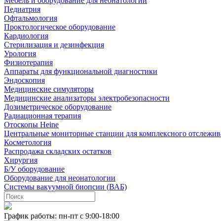
Мебель и оборудование для неонатологии
Педиатрия
Офтальмология
Проктологическое оборудование
Кардиология
Стерилизация и дезинфекция
Урология
Физиотерапия
Аппараты для функциональной диагностики
Эндоскопия
Медицинские симуляторы
Медицинские анализаторы электробезопасности
Дозиметрическое оборудование
Радиационная терапия
Отоскопы Heine
Центральные мониторные станции для комплексного отслежив
Косметология
Распродажа складских остатков
Хирургия
Б/У оборудование
Оборудование для неонатологии
Системы вакуумной биопсии (ВАБ)
График работы: пн-пт с 9:00-18:00