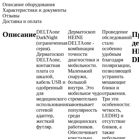
Описание оборудования
Характеристики и документы
Отзывы
Доставка и оплата
DELTAone
Дерматоскоп
Проведение
Описание
П
DarkNight
HEINE
обследований
д
(ограниченная
DELTAone -
стало
серия).
комбинация
особенно
H
Дерматоскоп
точности
удобным
D
DELTAone,
диагностики и
благодаря
контактная
мобильности.
поляризации,
плата со
Маленький
позволяющей
шкалой,
снаружи,
устранить
кабель USB и
большой
мешающие
одобренный
внутри. Это
блики и
для
мобильное чудо
отражения.
медицинского
стремительно
Три эти
использования
завоевывает
особенности:
сетевой
популярность
четкость,
адаптер,
среди
LEDHQ и
жесткий
медицинских
отсутствие
футляр.
работников.
бликов, а
Обеспечивает
также
кристально
небольшие