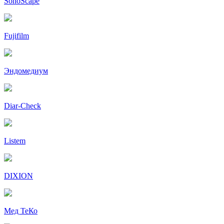
SonoScape
Fujifilm
Эндомедиум
Diar-Cheсk
Listem
DIXION
Мед ТеКо