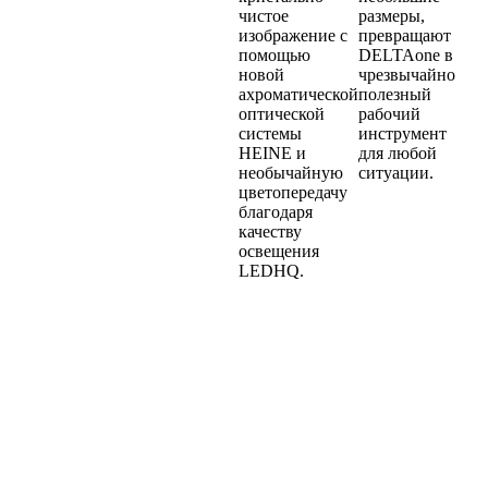
чистое
размеры,
изображение с
превращают
помощью
DELTAone в
новой
чрезвычайно
ахроматической
полезный
оптической
рабочий
системы
инструмент
HEINE и
для любой
необычайную
ситуации.
цветопередачу
благодаря
качеству
освещения
LEDHQ.