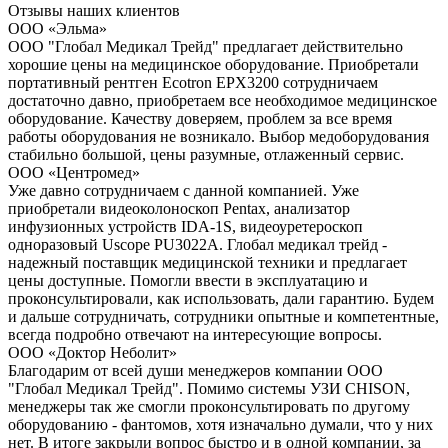
Отзывы наших клиентов
ООО «Эльма»
ООО "Глобал Медикал Трейд" предлагает действительно
хорошие цены на медицинское оборудование. Приобретали
портативный рентген Ecotron EPX3200 сотрудничаем
достаточно давно, приобретаем все необходимое медицинское
оборудование. Качеству доверяем, проблем за все время
работы оборудования не возникало. Выбор медоборудования
стабильно большой, цены разумные, отлаженный сервис.
ООО «Центромед»
Уже давно сотрудничаем с данной компанией. Уже
приобретали видеоколоноскоп Pentax, анализатор
инфузионных устройств IDA-1S, видеоуретероскоп
одноразовый Uscope PU3022A. Глобал медикал трейд -
надежный поставщик медицинской техники и предлагает
цены доступные. Помогли ввести в эксплуатацию и
проконсультировали, как использовать, дали гарантию. Будем
и дальше сотрудничать, сотрудники опытные и компетентные,
всегда подробно отвечают на интересующие вопросы.
ООО «Доктор Неболит»
Благодарим от всей души менеджеров компании ООО
"Глобал Медикал Трейд". Помимо системы УЗИ CHISON,
менеджеры так же смогли проконсультировать по другому
оборудованию - фантомов, хотя изначально думали, что у них
нет. В итоге закрыли вопрос быстро и в одной компании, за