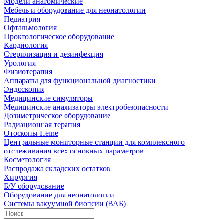
Модели анатомические
Мебель и оборудование для неонатологии
Педиатрия
Офтальмология
Проктологическое оборудование
Кардиология
Стерилизация и дезинфекция
Урология
Физиотерапия
Аппараты для функциональной диагностики
Эндоскопия
Медицинские симуляторы
Медицинские анализаторы электробезопасности
Дозиметрическое оборудование
Радиационная терапия
Отоскопы Heine
Центральные мониторные станции для комплексного
отслеживания всех основных параметров
Косметология
Распродажа складских остатков
Хирургия
Б/У оборудование
Оборудование для неонатологии
Системы вакуумной биопсии (ВАБ)