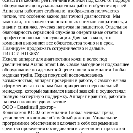
оснастить кабинет рентген-диагностики под ключ: от подбора
оборудования до пуско-наладочных работ и обучения врачей.
Аппараты работают стабильно, изображения получаются
четкие, что особенно важно для точной диагностики. Мы
заметили, что количество повторных снимков сократилось, а
значит, снизилась лучевая нагрузка на пациентов. Отдельная
благодарность сервисной службе за оперативные ответы и
профессиональные консультации. Для нас важно, что
компания выполняет все обязательства точно и в срок.
Планируем продолжать сотрудничество и дальше.
ГИЛС И НП ФБУ
Искали аппарат для диагностики кожи и волос под
увеличением Aramo Smart Lite. Самое выгодное и подходящее
оборудование по адекватной цене нашли в компании Глобал
медикал трейд. Перед покупкой воспользовались
возможностью, аппарат проверили в работе, с самого начала
оформления заказа к нам был прикреплен персональный
менеджер, который занимался нашей заявкой и осуществлял
полную экспертную поддержку. Аппарат нравится, работать
на нем сплошное удовольствие.
ООО «Семейный доктор»
Кольпоскоп КС-02 от компании Глобал медикал трейд
установлен в клинике «Семейный доктор». Уникальное
программное обеспечение включает в себя современные
средства проведения обследования в сочетании с простотой