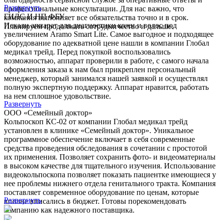
Развернуть
профессиональные консультации. Для нас важно, что
ГИЛС И НП ФБУ
компания выполняет все обязательства точно и в срок.
Искали аппарат для диагностики кожи и волос под
Планируем продолжать сотрудничество и дальше.
увеличением Aramo Smart Lite. Самое выгодное и подходящее
оборудование по адекватной цене нашли в компании Глобал
медикал трейд. Перед покупкой воспользовались
возможностью, аппарат проверили в работе, с самого начала
оформления заказа к нам был прикреплен персональный
менеджер, который занимался нашей заявкой и осуществлял
полную экспертную поддержку. Аппарат нравится, работать
на нем сплошное удовольствие.
Развернуть
ООО «Семейный доктор»
Кольпоскоп КС-02 от компании Глобал медикал трейд
установлен в клинике «Семейный доктор». Уникальное
программное обеспечение включает в себя современные
средства проведения обследования в сочетании с простотой
их применения. Позволяет сохранить фото- и видеоматериалы
в высоком качестве для тщательного изучения. Использование
видеокольпоскопа позволяет показать пациентке имеющиеся у
нее проблемы нижнего отдела генитального тракта. Компания
поставляет современное оборудование по ценам, которые
Развернуть
вполне вписались в бюджет. Готовы порекомендовать
компанию как надежного поставщика.