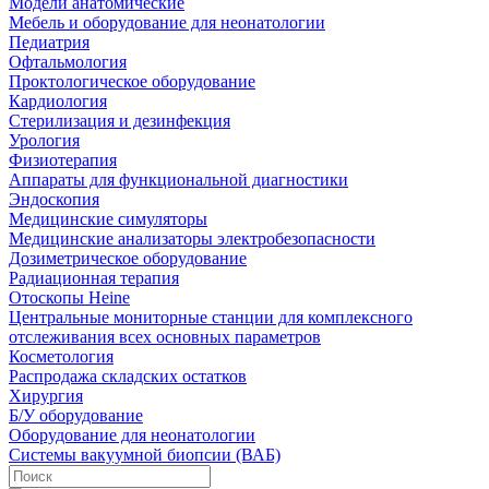
Модели анатомические
Мебель и оборудование для неонатологии
Педиатрия
Офтальмология
Проктологическое оборудование
Кардиология
Стерилизация и дезинфекция
Урология
Физиотерапия
Аппараты для функциональной диагностики
Эндоскопия
Медицинские симуляторы
Медицинские анализаторы электробезопасности
Дозиметрическое оборудование
Радиационная терапия
Отоскопы Heine
Центральные мониторные станции для комплексного
отслеживания всех основных параметров
Косметология
Распродажа складских остатков
Хирургия
Б/У оборудование
Оборудование для неонатологии
Системы вакуумной биопсии (ВАБ)