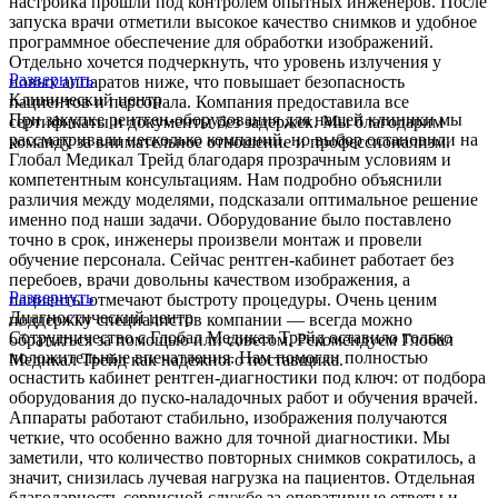
настройка прошли под контролем опытных инженеров. После
запуска врачи отметили высокое качество снимков и удобное
программное обеспечение для обработки изображений.
Отдельно хочется подчеркнуть, что уровень излучения у
Развернуть
новых аппаратов ниже, что повышает безопасность
Клинический центр
пациентов и персонала. Компания предоставила все
При закупке рентген-оборудования для нашей клиники мы
сертификаты и документы без задержек. Мы благодарим
рассматривали несколько компаний, но выбор остановили на
команду за внимательное отношение и профессионализм.
Глобал Медикал Трейд благодаря прозрачным условиям и
компетентным консультациям. Нам подробно объяснили
различия между моделями, подсказали оптимальное решение
именно под наши задачи. Оборудование было поставлено
точно в срок, инженеры произвели монтаж и провели
обучение персонала. Сейчас рентген-кабинет работает без
перебоев, врачи довольны качеством изображения, а
Развернуть
пациенты отмечают быстроту процедуры. Очень ценим
Диагностический центр
поддержку специалистов компании — всегда можно
Сотрудничество с Глобал Медикал Трейд оставило только
обратиться за помощью или советом. Рекомендуем Глобал
положительные впечатления. Нам помогли полностью
Медикал Трейд как надежного поставщика.
оснастить кабинет рентген-диагностики под ключ: от подбора
оборудования до пуско-наладочных работ и обучения врачей.
Аппараты работают стабильно, изображения получаются
четкие, что особенно важно для точной диагностики. Мы
заметили, что количество повторных снимков сократилось, а
значит, снизилась лучевая нагрузка на пациентов. Отдельная
благодарность сервисной службе за оперативные ответы и