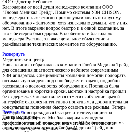
ООО «Доктор Неболит»
Благодарим от всей души менеджеров компании ООО
"Глобал Медикал Трейд". Помимо системы УЗИ CHISON,
менеджеры так же смогли проконсультировать по другому
оборудованию - фантомов, хотя изначально думали, что у них
нет. В итоге закрыли вопрос быстро и в одной компании, за
что я безмерно благодарны. В особенности благодарю
менеджера Руслана, за такое детальное объяснение и
разжёвывание технических моментов по оборудованию.
Развернуть
Медицинский центр
Наша клиника обратилась в компанию Глобал Медикал Трейд
для оснащения диагностического кабинета современным
УЗИ-аппаратом. Специалисты компании помогли подобрать
оптимальную модель под наш бюджет и задачи, подробно
рассказали о возможностях оборудования. Поставка была
организована в короткие сроки, монтаж и настройка прошли
без задержек. Отдельно хочется отметить обучение врачей —
интерфейс оказался интуитивно понятным, а дополнительная
консультация позволила быстро освоить все режимы. Теперь
Развернуть
исследования проводятся быстрее и точнее, пациенты
Центр медицины
довольны комфортом. Мы благодарим команду за
При выборе поставщика для закупки УЗИ-оборудования мы
профессиональный подход и внимательное отношение.
остановились на компании Глобал Медикал Трейд и не
Обязательно будем обращаться снова.