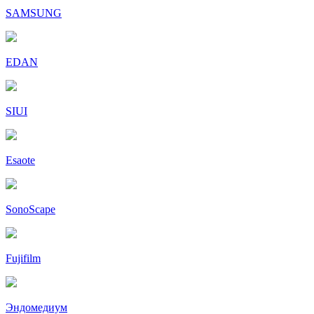
SAMSUNG
EDAN
SIUI
Esaote
SonoScape
Fujifilm
Эндомедиум