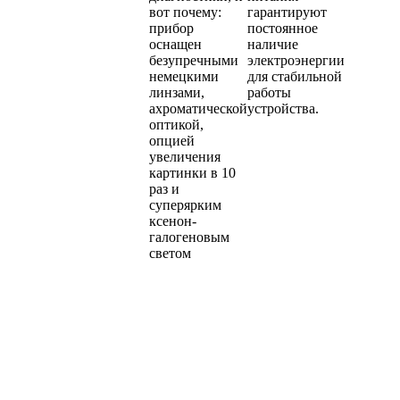
вот почему:
гарантируют
прибор
постоянное
оснащен
наличие
безупречными
электроэнергии
немецкими
для стабильной
линзами,
работы
ахроматической
устройства.
оптикой,
опцией
увеличения
картинки в 10
раз и
суперярким
ксенон-
галогеновым
светом