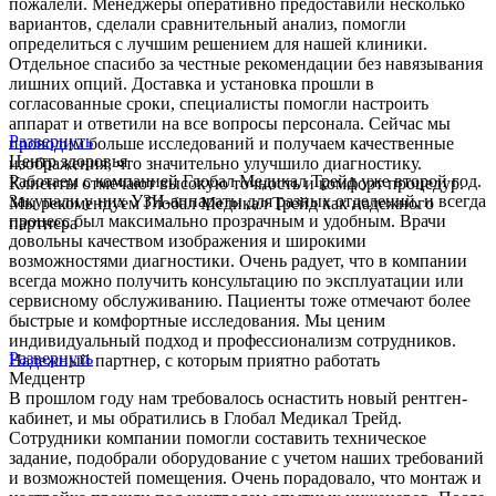
пожалели. Менеджеры оперативно предоставили несколько
вариантов, сделали сравнительный анализ, помогли
определиться с лучшим решением для нашей клиники.
Отдельное спасибо за честные рекомендации без навязывания
лишних опций. Доставка и установка прошли в
согласованные сроки, специалисты помогли настроить
аппарат и ответили на все вопросы персонала. Сейчас мы
Развернуть
проводим больше исследований и получаем качественные
Центр здоровья
изображения, что значительно улучшило диагностику.
Работаем с компанией Глобал Медикал Трейд уже второй год.
Клиенты отмечают высокую точность и комфорт процедур.
Закупали у них УЗИ-аппараты для разных отделений, и всегда
Мы рекомендуем Глобал Медикал Трейд как надежного
процесс был максимально прозрачным и удобным. Врачи
партнера
довольны качеством изображения и широкими
возможностями диагностики. Очень радует, что в компании
всегда можно получить консультацию по эксплуатации или
сервисному обслуживанию. Пациенты тоже отмечают более
быстрые и комфортные исследования. Мы ценим
индивидуальный подход и профессионализм сотрудников.
Развернуть
Надежный партнер, с которым приятно работать
Медцентр
В прошлом году нам требовалось оснастить новый рентген-
кабинет, и мы обратились в Глобал Медикал Трейд.
Сотрудники компании помогли составить техническое
задание, подобрали оборудование с учетом наших требований
и возможностей помещения. Очень порадовало, что монтаж и