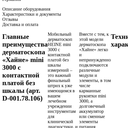
Описание оборудования
Характеристики и документы
Отзывы
Доставка и оплата
Мобильный
Вместе с тем, к
Главные
Техн
дерматоскоп
этой модели
преимущества
хара
HEINE mini
дерматоскопа
3000 с
«Хайне» легко
дерматоскопа
контактной
и
«Хайне» mini
платой без
непринужденно
шкалы
подключаются
3000 с
измерений –
различные
контактной
это важный
модули и
финальный
элементы, в том
платой без
штрих к уже
числе
шкалы (арт.
имеющимся в
карманные
вашем
рукоятки mini
D-001.78.106)
лечебном
3000, а
учреждении
долговечный
инструментам
аккумулятор
для
или сменные
клинической
элементы
диагностики, и
питания