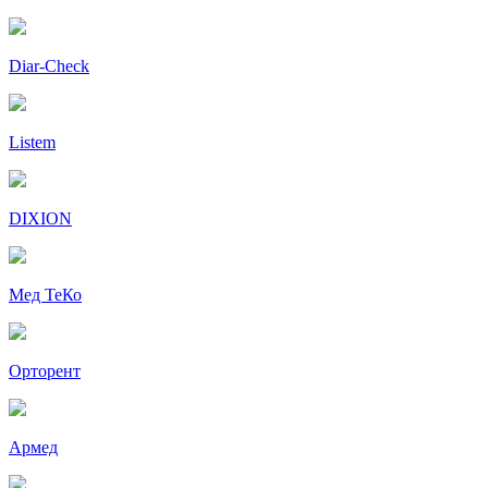
Diar-Cheсk
Listem
DIXION
Мед ТеКо
Орторент
Армед