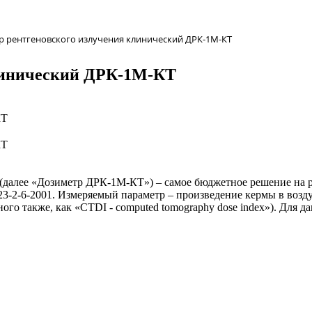
р рентгеновского излучения клинический ДРК-1М-КТ
клинический ДРК-1М-КТ
далее «Дозиметр ДРК-1М-КТ») – самое бюджетное решение на р
-2-6-2001. Измеряемый параметр – произведение кермы в возду
ого также, как «CTDI - computed tomography dose index»). Для 