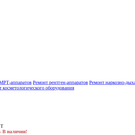
МРТ-аппаратов
Ремонт рентген-аппаратов
Ремонт наркозно-дых
т косметологического оборудования
- В наличии!