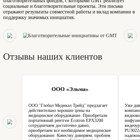
благотворительных фондов, с которыми GMT реализует
социальные и благотворительные проекты. Эти письма
отражают результаты совместной работы и вклад компании в
поддержку значимых инициатив.
Отзывы наших клиентов
ООО «Эльма»
ООО "Глобал Медикал Трейд" предлагает
Уже дав
действительно хорошие цены на
компани
медицинское оборудование. Приобретали
видеоко
портативный рентген Ecotron EPX3200
инфузио
сотрудничаем достаточно давно,
видеоур
приобретаем все необходимое медицинское
PU3022A
оборудование. Качеству доверяем, проблем
надежн