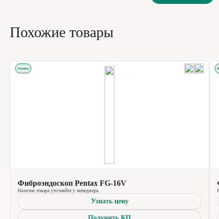
Похожие товары
Новинка
Н
Фиброэндоскоп Pentax FG-16V
Наличие товара уточняйте у менеджера
Узнать цену
Получить КП