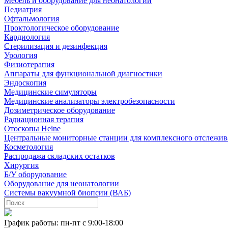
Мебель и оборудование для неонатологии
Педиатрия
Офтальмология
Проктологическое оборудование
Кардиология
Стерилизация и дезинфекция
Урология
Физиотерапия
Аппараты для функциональной диагностики
Эндоскопия
Медицинские симуляторы
Медицинские анализаторы электробезопасности
Дозиметрическое оборудование
Радиационная терапия
Отоскопы Heine
Центральные мониторные станции для комплексного отслежив
Косметология
Распродажа складских остатков
Хирургия
Б/У оборудование
Оборудование для неонатологии
Системы вакуумной биопсии (ВАБ)
График работы: пн-пт с 9:00-18:00