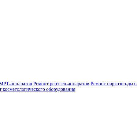
МРТ-аппаратов
Ремонт рентген-аппаратов
Ремонт наркозно-дых
т косметологического оборудования