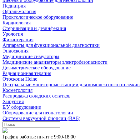
Мебель и оборудование для неонатологии
Педиатрия
Офтальмология
Проктологическое оборудование
Кардиология
Стерилизация и дезинфекция
Урология
Физиотерапия
Аппараты для функциональной диагностики
Эндоскопия
Медицинские симуляторы
Медицинские анализаторы электробезопасности
Дозиметрическое оборудование
Радиационная терапия
Отоскопы Heine
Центральные мониторные станции для комплексного отслежив
Косметология
Распродажа складских остатков
Хирургия
Б/У оборудование
Оборудование для неонатологии
Системы вакуумной биопсии (ВАБ)
График работы: пн-пт с 9:00-18:00