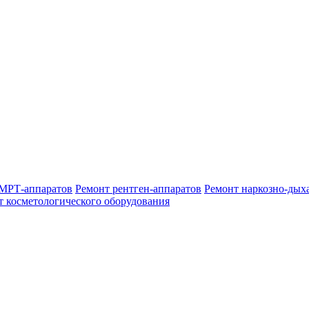
МРТ-аппаратов
Ремонт рентген-аппаратов
Ремонт наркозно-дых
т косметологического оборудования