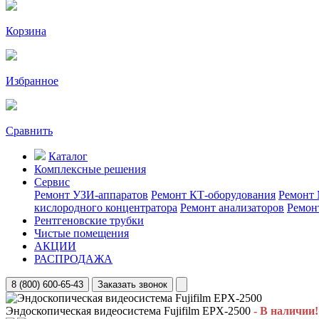
Корзина
Избранное
Сравнить
Каталог
Комплексные решения
Сервис
Ремонт УЗИ-аппаратов
Ремонт КТ-оборудования
Ремонт 
кислородного концентратора
Ремонт анализаторов
Ремон
Рентгеновские трубки
Чистые помещения
АКЦИИ
РАСПРОДАЖА
8 (800) 600-65-43
Заказать звонок
Эндоскопическая видеосистема Fujifilm EPX-2500
- В наличии!