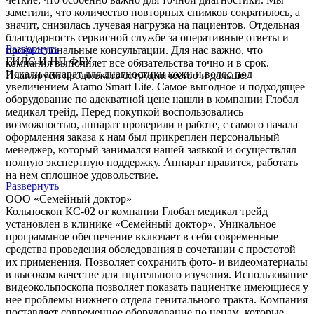
заметили, что количество повторных снимков сократилось, а
значит, снизилась лучевая нагрузка на пациентов. Отдельная
благодарность сервисной службе за оперативные ответы и
Развернуть
профессиональные консультации. Для нас важно, что
ГИЛС И НП ФБУ
компания выполняет все обязательства точно и в срок.
Искали аппарат для диагностики кожи и волос под
Планируем продолжать сотрудничество и дальше.
увеличением Aramo Smart Lite. Самое выгодное и подходящее
оборудование по адекватной цене нашли в компании Глобал
медикал трейд. Перед покупкой воспользовались
возможностью, аппарат проверили в работе, с самого начала
оформления заказа к нам был прикреплен персональный
менеджер, который занимался нашей заявкой и осуществлял
полную экспертную поддержку. Аппарат нравится, работать
на нем сплошное удовольствие.
Развернуть
ООО «Семейный доктор»
Кольпоскоп КС-02 от компании Глобал медикал трейд
установлен в клинике «Семейный доктор». Уникальное
программное обеспечение включает в себя современные
средства проведения обследования в сочетании с простотой
их применения. Позволяет сохранить фото- и видеоматериалы
в высоком качестве для тщательного изучения. Использование
видеокольпоскопа позволяет показать пациентке имеющиеся у
нее проблемы нижнего отдела генитального тракта. Компания
поставляет современное оборудование по ценам, которые