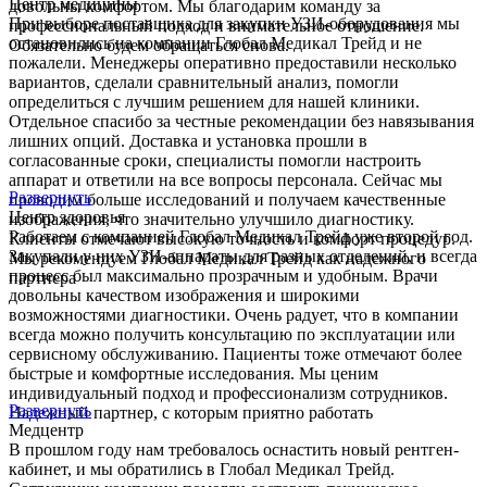
Центр медицины
довольны комфортом. Мы благодарим команду за
При выборе поставщика для закупки УЗИ-оборудования мы
профессиональный подход и внимательное отношение.
остановились на компании Глобал Медикал Трейд и не
Обязательно будем обращаться снова.
пожалели. Менеджеры оперативно предоставили несколько
вариантов, сделали сравнительный анализ, помогли
определиться с лучшим решением для нашей клиники.
Отдельное спасибо за честные рекомендации без навязывания
лишних опций. Доставка и установка прошли в
согласованные сроки, специалисты помогли настроить
аппарат и ответили на все вопросы персонала. Сейчас мы
Развернуть
проводим больше исследований и получаем качественные
Центр здоровья
изображения, что значительно улучшило диагностику.
Работаем с компанией Глобал Медикал Трейд уже второй год.
Клиенты отмечают высокую точность и комфорт процедур.
Закупали у них УЗИ-аппараты для разных отделений, и всегда
Мы рекомендуем Глобал Медикал Трейд как надежного
процесс был максимально прозрачным и удобным. Врачи
партнера
довольны качеством изображения и широкими
возможностями диагностики. Очень радует, что в компании
всегда можно получить консультацию по эксплуатации или
сервисному обслуживанию. Пациенты тоже отмечают более
быстрые и комфортные исследования. Мы ценим
индивидуальный подход и профессионализм сотрудников.
Развернуть
Надежный партнер, с которым приятно работать
Медцентр
В прошлом году нам требовалось оснастить новый рентген-
кабинет, и мы обратились в Глобал Медикал Трейд.