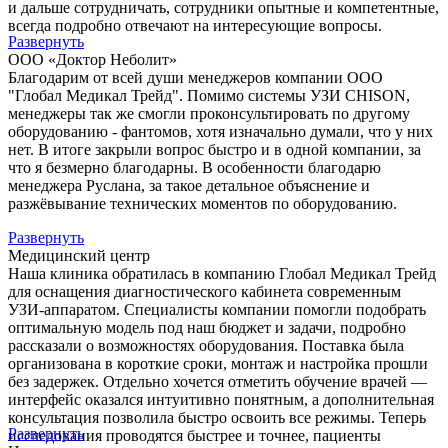
и дальше сотрудничать, сотрудники опытные и компетентные,
всегда подробно отвечают на интересующие вопросы.
Развернуть
ООО «Доктор Неболит»
Благодарим от всей души менеджеров компании ООО
"Глобал Медикал Трейд". Помимо системы УЗИ CHISON,
менеджеры так же смогли проконсультировать по другому
оборудованию - фантомов, хотя изначально думали, что у них
нет. В итоге закрыли вопрос быстро и в одной компании, за
что я безмерно благодарны. В особенности благодарю
менеджера Руслана, за такое детальное объяснение и
разжёвывание технических моментов по оборудованию.
Развернуть
Медицинский центр
Наша клиника обратилась в компанию Глобал Медикал Трейд
для оснащения диагностического кабинета современным
УЗИ-аппаратом. Специалисты компании помогли подобрать
оптимальную модель под наш бюджет и задачи, подробно
рассказали о возможностях оборудования. Поставка была
организована в короткие сроки, монтаж и настройка прошли
без задержек. Отдельно хочется отметить обучение врачей —
интерфейс оказался интуитивно понятным, а дополнительная
консультация позволила быстро освоить все режимы. Теперь
Развернуть
исследования проводятся быстрее и точнее, пациенты