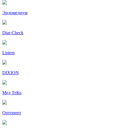
Эндомедиум
Diar-Cheсk
Listem
DIXION
Мед ТеКо
Орторент