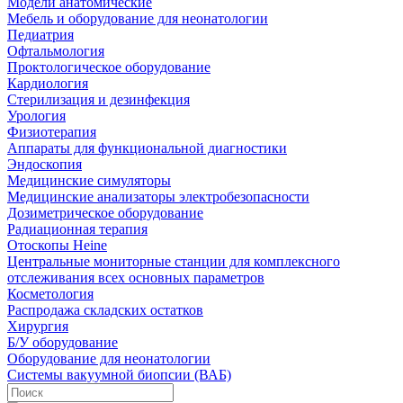
Модели анатомические
Мебель и оборудование для неонатологии
Педиатрия
Офтальмология
Проктологическое оборудование
Кардиология
Стерилизация и дезинфекция
Урология
Физиотерапия
Аппараты для функциональной диагностики
Эндоскопия
Медицинские симуляторы
Медицинские анализаторы электробезопасности
Дозиметрическое оборудование
Радиационная терапия
Отоскопы Heine
Центральные мониторные станции для комплексного
отслеживания всех основных параметров
Косметология
Распродажа складских остатков
Хирургия
Б/У оборудование
Оборудование для неонатологии
Системы вакуумной биопсии (ВАБ)