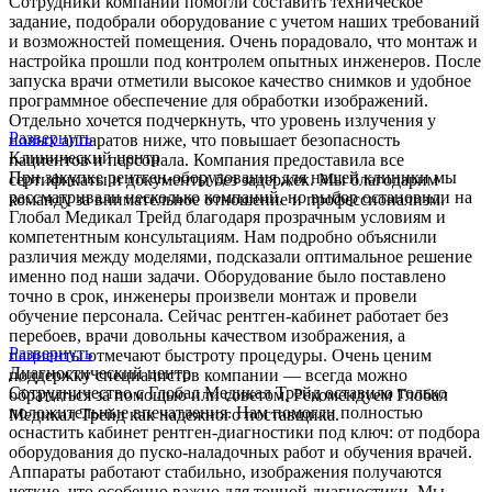
Сотрудники компании помогли составить техническое
задание, подобрали оборудование с учетом наших требований
и возможностей помещения. Очень порадовало, что монтаж и
настройка прошли под контролем опытных инженеров. После
запуска врачи отметили высокое качество снимков и удобное
программное обеспечение для обработки изображений.
Отдельно хочется подчеркнуть, что уровень излучения у
Развернуть
новых аппаратов ниже, что повышает безопасность
Клинический центр
пациентов и персонала. Компания предоставила все
При закупке рентген-оборудования для нашей клиники мы
сертификаты и документы без задержек. Мы благодарим
рассматривали несколько компаний, но выбор остановили на
команду за внимательное отношение и профессионализм.
Глобал Медикал Трейд благодаря прозрачным условиям и
компетентным консультациям. Нам подробно объяснили
различия между моделями, подсказали оптимальное решение
именно под наши задачи. Оборудование было поставлено
точно в срок, инженеры произвели монтаж и провели
обучение персонала. Сейчас рентген-кабинет работает без
перебоев, врачи довольны качеством изображения, а
Развернуть
пациенты отмечают быстроту процедуры. Очень ценим
Диагностический центр
поддержку специалистов компании — всегда можно
Сотрудничество с Глобал Медикал Трейд оставило только
обратиться за помощью или советом. Рекомендуем Глобал
положительные впечатления. Нам помогли полностью
Медикал Трейд как надежного поставщика.
оснастить кабинет рентген-диагностики под ключ: от подбора
оборудования до пуско-наладочных работ и обучения врачей.
Аппараты работают стабильно, изображения получаются
четкие, что особенно важно для точной диагностики. Мы