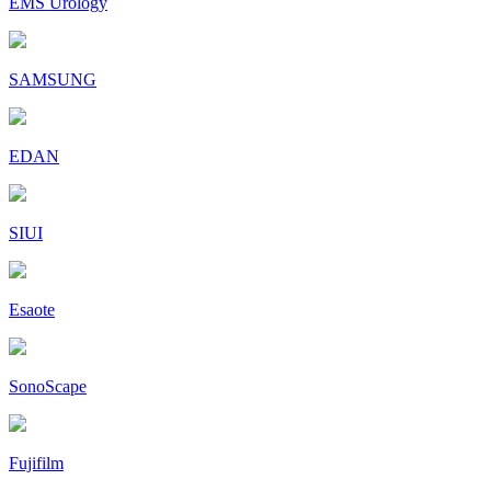
EMS Urology
SAMSUNG
EDAN
SIUI
Esaote
SonoScape
Fujifilm