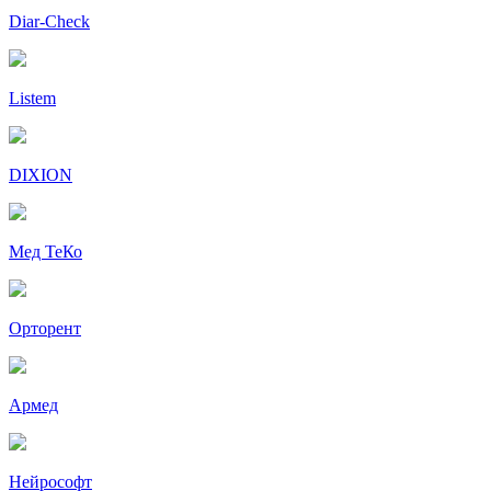
Diar-Cheсk
Listem
DIXION
Мед ТеКо
Орторент
Армед
Нейрософт