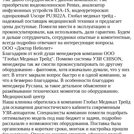
приобретали видеоколоноскоп Pentax, анализатор
инфузионных устройств IDA-1S, видеоуретероскоп
одноразовый Uscope PU3022A. Глобал медикал трейд -
надежный поставщик медицинской техники и предлагает
цены доступные. Помогли ввести в эксплуатацию и
проконсультировали, как использовать, дали гарантию. Будем
и дальше сотрудничать, сотрудники опытные и компетентные,
всегда подробно отвечают на интересующие вопросы.
ООО «Доктор Неболит»
Благодарим от всей души менеджеров компании ООО
"Глобал Медикал Трейд". Помимо системы УЗИ CHISON,
менеджеры так же смогли проконсультировать по другому
оборудованию - фантомов, хотя изначально думали, что у них
нет. В итоге закрыли вопрос быстро и в одной компании, за
что я безмерно благодарны. В особенности благодарю
менеджера Руслана, за такое детальное объяснение и
разжёвывание технических моментов по оборудованию.
Медицинский центр
Наша клиника обратилась в компанию Глобал Медикал Трейд
для оснащения диагностического кабинета современным
УЗИ-аппаратом. Специалисты компании помогли подобрать
оптимальную модель под наш бюджет и задачи, подробно
рассказали о возможностях оборудования. Поставка была
организована в короткие сроки, монтаж и настройка прошли