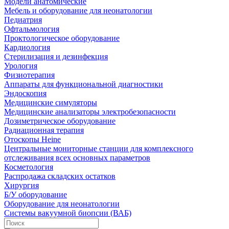
Модели анатомические
Мебель и оборудование для неонатологии
Педиатрия
Офтальмология
Проктологическое оборудование
Кардиология
Стерилизация и дезинфекция
Урология
Физиотерапия
Аппараты для функциональной диагностики
Эндоскопия
Медицинские симуляторы
Медицинские анализаторы электробезопасности
Дозиметрическое оборудование
Радиационная терапия
Отоскопы Heine
Центральные мониторные станции для комплексного
отслеживания всех основных параметров
Косметология
Распродажа складских остатков
Хирургия
Б/У оборудование
Оборудование для неонатологии
Системы вакуумной биопсии (ВАБ)