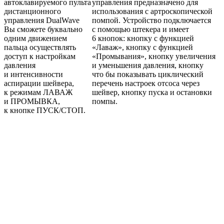
автоклавируемого пульта
управления предназначено для
дистанционного
использования с артроскопической
управления DualWave
помпой. Устройство подключается
Вы сможете буквально
с помощью штекера и имеет
одним движением
6 кнопок: кнопку с функцией
пальца осуществлять
«Лаваж», кнопку с функцией
доступ к настройкам
«Промывания», кнопку увеличения
давления
и уменьшения давления, кнопку
и интенсивности
что бы показывать циклический
аспирации шейвера,
перечень настроек отсоса через
к режимам ЛАВАЖ
шейвер, кнопку пуска и остановки
и ПРОМЫВКА,
помпы.
к кнопке ПУСК/СТОП.