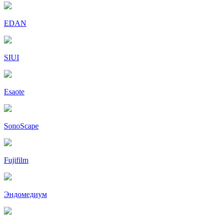
EDAN
SIUI
Esaote
SonoScape
Fujifilm
Эндомедиум