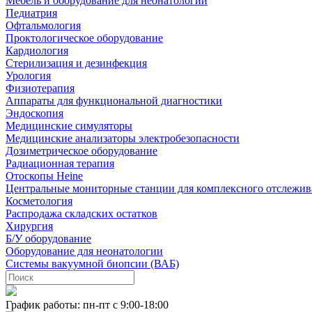
Мебель и оборудование для неонатологии
Педиатрия
Офтальмология
Проктологическое оборудование
Кардиология
Стерилизация и дезинфекция
Урология
Физиотерапия
Аппараты для функциональной диагностики
Эндоскопия
Медицинские симуляторы
Медицинские анализаторы электробезопасности
Дозиметрическое оборудование
Радиационная терапия
Отоскопы Heine
Центральные мониторные станции для комплексного отслежив
Косметология
Распродажа складских остатков
Хирургия
Б/У оборудование
Оборудование для неонатологии
Системы вакуумной биопсии (ВАБ)
График работы: пн-пт с 9:00-18:00