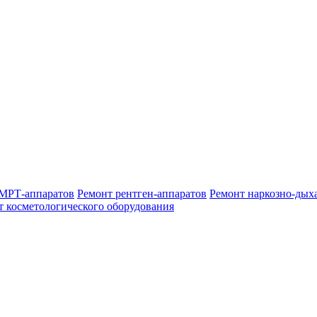
МРТ-аппаратов
Ремонт рентген-аппаратов
Ремонт наркозно-дых
т косметологического оборудования