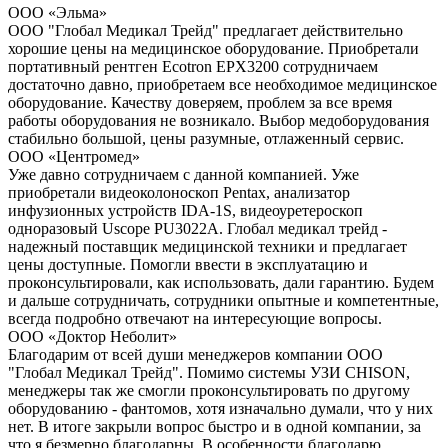
ООО «Эльма»
ООО "Глобал Медикал Трейд" предлагает действительно
хорошие цены на медицинское оборудование. Приобретали
портативный рентген Ecotron EPX3200 сотрудничаем
достаточно давно, приобретаем все необходимое медицинское
оборудование. Качеству доверяем, проблем за все время
работы оборудования не возникало. Выбор медоборудования
стабильно большой, цены разумные, отлаженный сервис.
ООО «Центромед»
Уже давно сотрудничаем с данной компанией. Уже
приобретали видеоколоноскоп Pentax, анализатор
инфузионных устройств IDA-1S, видеоуретероскоп
одноразовый Uscope PU3022A. Глобал медикал трейд -
надежный поставщик медицинской техники и предлагает
цены доступные. Помогли ввести в эксплуатацию и
проконсультировали, как использовать, дали гарантию. Будем
и дальше сотрудничать, сотрудники опытные и компетентные,
всегда подробно отвечают на интересующие вопросы.
ООО «Доктор Неболит»
Благодарим от всей души менеджеров компании ООО
"Глобал Медикал Трейд". Помимо системы УЗИ CHISON,
менеджеры так же смогли проконсультировать по другому
оборудованию - фантомов, хотя изначально думали, что у них
нет. В итоге закрыли вопрос быстро и в одной компании, за
что я безмерно благодарны. В особенности благодарю