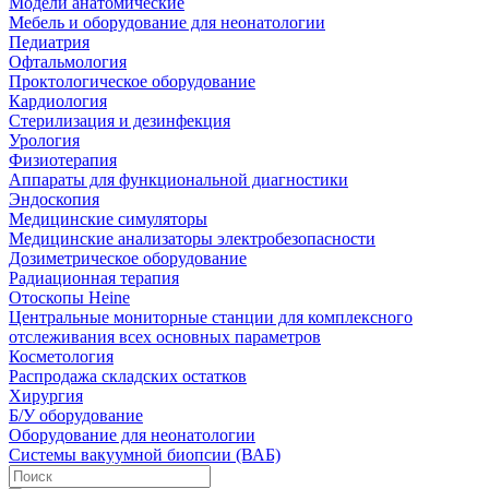
Модели анатомические
Мебель и оборудование для неонатологии
Педиатрия
Офтальмология
Проктологическое оборудование
Кардиология
Стерилизация и дезинфекция
Урология
Физиотерапия
Аппараты для функциональной диагностики
Эндоскопия
Медицинские симуляторы
Медицинские анализаторы электробезопасности
Дозиметрическое оборудование
Радиационная терапия
Отоскопы Heine
Центральные мониторные станции для комплексного
отслеживания всех основных параметров
Косметология
Распродажа складских остатков
Хирургия
Б/У оборудование
Оборудование для неонатологии
Системы вакуумной биопсии (ВАБ)