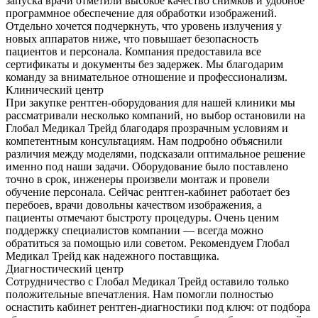
запуска врачи отметили высокое качество снимков и удобное
программное обеспечение для обработки изображений.
Отдельно хочется подчеркнуть, что уровень излучения у
новых аппаратов ниже, что повышает безопасность
пациентов и персонала. Компания предоставила все
сертификаты и документы без задержек. Мы благодарим
команду за внимательное отношение и профессионализм.
Клинический центр
При закупке рентген-оборудования для нашей клиники мы
рассматривали несколько компаний, но выбор остановили на
Глобал Медикал Трейд благодаря прозрачным условиям и
компетентным консультациям. Нам подробно объяснили
различия между моделями, подсказали оптимальное решение
именно под наши задачи. Оборудование было поставлено
точно в срок, инженеры произвели монтаж и провели
обучение персонала. Сейчас рентген-кабинет работает без
перебоев, врачи довольны качеством изображения, а
пациенты отмечают быстроту процедуры. Очень ценим
поддержку специалистов компании — всегда можно
обратиться за помощью или советом. Рекомендуем Глобал
Медикал Трейд как надежного поставщика.
Диагностический центр
Сотрудничество с Глобал Медикал Трейд оставило только
положительные впечатления. Нам помогли полностью
оснастить кабинет рентген-диагностики под ключ: от подбора