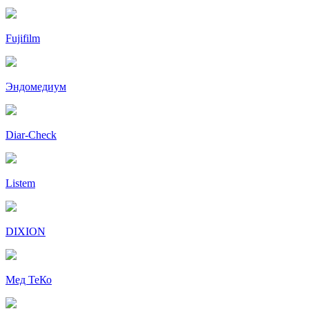
Fujifilm
Эндомедиум
Diar-Cheсk
Listem
DIXION
Мед ТеКо