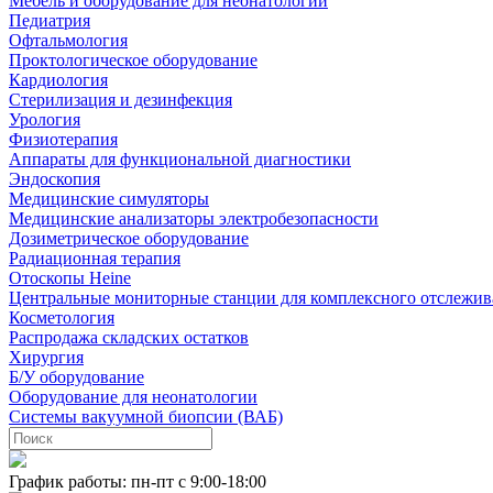
Мебель и оборудование для неонатологии
Педиатрия
Офтальмология
Проктологическое оборудование
Кардиология
Стерилизация и дезинфекция
Урология
Физиотерапия
Аппараты для функциональной диагностики
Эндоскопия
Медицинские симуляторы
Медицинские анализаторы электробезопасности
Дозиметрическое оборудование
Радиационная терапия
Отоскопы Heine
Центральные мониторные станции для комплексного отслежив
Косметология
Распродажа складских остатков
Хирургия
Б/У оборудование
Оборудование для неонатологии
Системы вакуумной биопсии (ВАБ)
График работы: пн-пт с 9:00-18:00