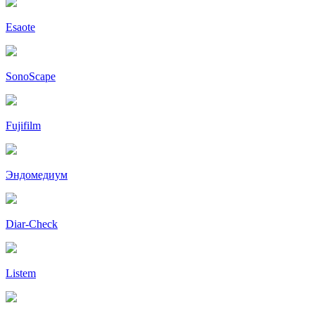
Esaote
SonoScape
Fujifilm
Эндомедиум
Diar-Cheсk
Listem