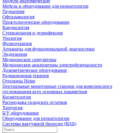
Модели анатомические
Мебель и оборудование для неонатологии
Педиатрия
Офтальмология
Проктологическое оборудование
Кардиология
Стерилизация и дезинфекция
Урология
Физиотерапия
Аппараты для функциональной диагностики
Эндоскопия
Медицинские симуляторы
Медицинские анализаторы электробезопасности
Дозиметрическое оборудование
Радиационная терапия
Отоскопы Heine
Центральные мониторные станции для комплексного
отслеживания всех основных параметров
Косметология
Распродажа складских остатков
Хирургия
Б/У оборудование
Оборудование для неонатологии
Системы вакуумной биопсии (ВАБ)