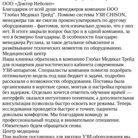
ООО «Доктор Неболит»
Благодарим от всей души менеджеров компании ООО
"Глобал Медикал Трейд". Помимо системы УЗИ CHISON,
менеджеры так же смогли проконсультировать по другому
оборудованию - фантомов, хотя изначально думали, что у них
нет. В итоге закрыли вопрос быстро и в одной компании, за
что я безмерно благодарны. В особенности благодарю
менеджера Руслана, за такое детальное объяснение и
разжёвывание технических моментов по оборудованию.
Медицинский центр
Наша клиника обратилась в компанию Глобал Медикал Трейд
для оснащения диагностического кабинета современным
УЗИ-аппаратом. Специалисты компании помогли подобрать
оптимальную модель под наш бюджет и задачи, подробно
рассказали о возможностях оборудования. Поставка была
организована в короткие сроки, монтаж и настройка прошли
без задержек. Отдельно хочется отметить обучение врачей —
интерфейс оказался интуитивно понятным, а дополнительная
консультация позволила быстро освоить все режимы. Теперь
исследования проводятся быстрее и точнее, пациенты
довольны комфортом. Мы благодарим команду за
профессиональный подход и внимательное отношение.
Обязательно будем обращаться снова.
Центр медицины
При выборе поставщика для закупки УЗИ-оборудования мы