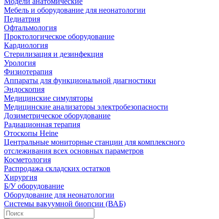
Модели анатомические
Мебель и оборудование для неонатологии
Педиатрия
Офтальмология
Проктологическое оборудование
Кардиология
Стерилизация и дезинфекция
Урология
Физиотерапия
Аппараты для функциональной диагностики
Эндоскопия
Медицинские симуляторы
Медицинские анализаторы электробезопасности
Дозиметрическое оборудование
Радиационная терапия
Отоскопы Heine
Центральные мониторные станции для комплексного
отслеживания всех основных параметров
Косметология
Распродажа складских остатков
Хирургия
Б/У оборудование
Оборудование для неонатологии
Системы вакуумной биопсии (ВАБ)