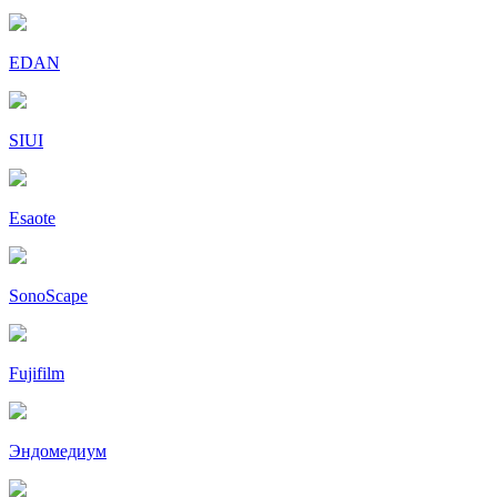
EDAN
SIUI
Esaote
SonoScape
Fujifilm
Эндомедиум