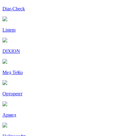
Diar-Cheсk
Listem
DIXION
Мед ТеКо
Орторент
Армед