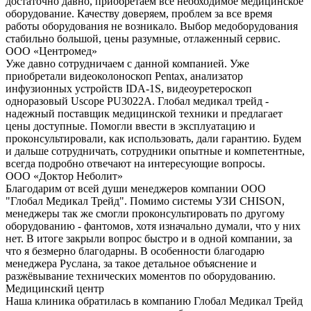
достаточно давно, приобретаем все необходимое медицинское
оборудование. Качеству доверяем, проблем за все время
работы оборудования не возникало. Выбор медоборудования
стабильно большой, цены разумные, отлаженный сервис.
ООО «Центромед»
Уже давно сотрудничаем с данной компанией. Уже
приобретали видеоколоноскоп Pentax, анализатор
инфузионных устройств IDA-1S, видеоуретероскоп
одноразовый Uscope PU3022A. Глобал медикал трейд -
надежный поставщик медицинской техники и предлагает
цены доступные. Помогли ввести в эксплуатацию и
проконсультировали, как использовать, дали гарантию. Будем
и дальше сотрудничать, сотрудники опытные и компетентные,
всегда подробно отвечают на интересующие вопросы.
ООО «Доктор Неболит»
Благодарим от всей души менеджеров компании ООО
"Глобал Медикал Трейд". Помимо системы УЗИ CHISON,
менеджеры так же смогли проконсультировать по другому
оборудованию - фантомов, хотя изначально думали, что у них
нет. В итоге закрыли вопрос быстро и в одной компании, за
что я безмерно благодарны. В особенности благодарю
менеджера Руслана, за такое детальное объяснение и
разжёвывание технических моментов по оборудованию.
Медицинский центр
Наша клиника обратилась в компанию Глобал Медикал Трейд