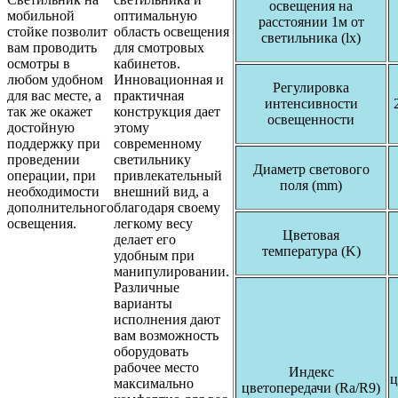
освещения на
мобильной
оптимальную
расстоянии 1м от
стойке позволит
область освещения
светильника (
lx
)
вам проводить
для смотровых
осмотры в
кабинетов.
любом удобном
Инновационная и
Регулировка
для вас месте, а
практичная
интенсивности
так же окажет
конструкция дает
освещенности
достойную
этому
поддержку при
современному
проведении
светильнику
Диаметр све
тового
операции, при
привлекательный
поля (mm)
необходимости
внешний вид, а
дополнительного
благодаря своему
освещения.
легкому весу
Цветовая
делает его
температура
(K)
удобным при
манипулировании.
Различные
варианты
исполнения дают
вам возможность
оборудовать
рабочее место
Индекс
ц
максимально
цветопередачи
(Ra/R9)