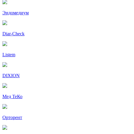
Эндомедиум
Diar-Cheсk
Listem
DIXION
Мед ТеКо
Орторент