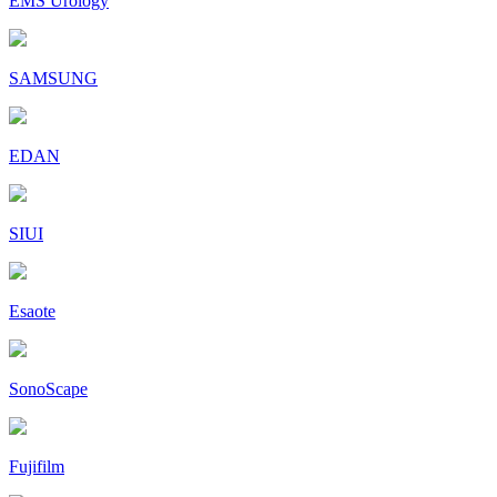
EMS Urology
SAMSUNG
EDAN
SIUI
Esaote
SonoScape
Fujifilm