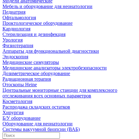
Модели анатомические
Мебель и оборудование для неонатологии
Педиатрия
Офтальмология
Проктологическое оборудование
Кардиология
Стерилизация и дезинфекция
Урология
Физиотерапия
Аппараты для функциональной диагностики
Эндоскопия
Медицинские симуляторы
Медицинские анализаторы электробезопасности
Дозиметрическое оборудование
Радиационная терапия
Отоскопы Heine
Центральные мониторные станции для комплексного
отслеживания всех основных параметров
Косметология
Распродажа складских остатков
Хирургия
Б/У оборудование
Оборудование для неонатологии
Системы вакуумной биопсии (ВАБ)