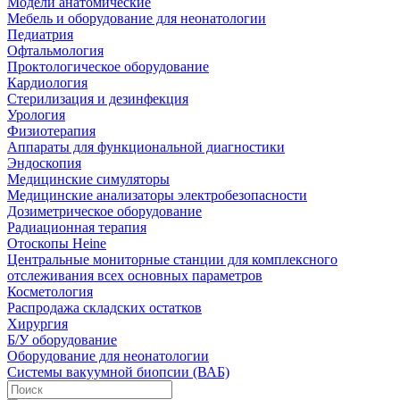
Модели анатомические
Мебель и оборудование для неонатологии
Педиатрия
Офтальмология
Проктологическое оборудование
Кардиология
Стерилизация и дезинфекция
Урология
Физиотерапия
Аппараты для функциональной диагностики
Эндоскопия
Медицинские симуляторы
Медицинские анализаторы электробезопасности
Дозиметрическое оборудование
Радиационная терапия
Отоскопы Heine
Центральные мониторные станции для комплексного
отслеживания всех основных параметров
Косметология
Распродажа складских остатков
Хирургия
Б/У оборудование
Оборудование для неонатологии
Системы вакуумной биопсии (ВАБ)