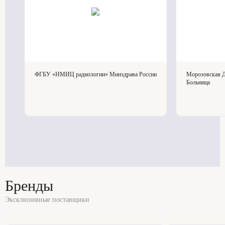
ФГБУ «НМИЦ радиологии» Минздрава России
Морозовская Д
Больница
Бренды
Эксклюзивные поставщики