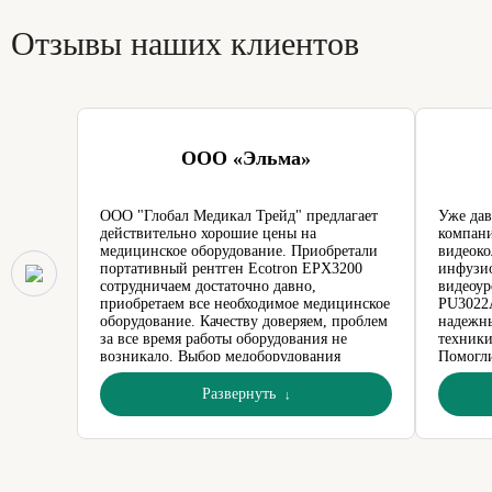
Отзывы наших клиентов
ООО «Эльма»
ООО "Глобал Медикал Трейд" предлагает
Уже дав
действительно хорошие цены на
компани
медицинское оборудование. Приобретали
видеоко
портативный рентген Ecotron EPX3200
инфузио
сотрудничаем достаточно давно,
видеоур
приобретаем все необходимое медицинское
PU3022A
оборудование. Качеству доверяем, проблем
надежн
за все время работы оборудования не
техники
возникало. Выбор медоборудования
Помогли
стабильно большой, цены разумные,
проконс
отлаженный сервис.
дали га
Развернуть
сотрудн
компете
на инте