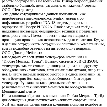
работы оборудования не возникало. Выбор медоборудования
стабильно большой, цены разумные, отлаженный сервис.
ООО «Центромед»
Уже давно сотрудничаем с данной компанией. Уже
приобретали видеоколоноскоп Pentax, анализатор
инфузионных устройств IDA-1S, видеоуретероскоп
одноразовый Uscope PU3022A. Глобал медикал трейд -
надежный поставщик медицинской техники и предлагает
цены доступные. Помогли ввести в эксплуатацию и
проконсультировали, как использовать, дали гарантию. Будем
и дальше сотрудничать, сотрудники опытные и компетентные,
всегда подробно отвечают на интересующие вопросы.
ООО «Доктор Неболит»
Благодарим от всей души менеджеров компании ООО
"Глобал Медикал Трейд". Помимо системы УЗИ CHISON,
менеджеры так же смогли проконсультировать по другому
оборудованию - фантомов, хотя изначально думали, что у них
нет. В итоге закрыли вопрос быстро и в одной компании, за
что я безмерно благодарны. В особенности благодарю
менеджера Руслана, за такое детальное объяснение и
разжёвывание технических моментов по оборудованию.
Медицинский центр
Наша клиника обратилась в компанию Глобал Медикал Трейд
для оснащения диагностического кабинета современным
УЗИ-аппаратом. Специалисты компании помогли подобрать