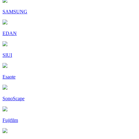
SAMSUNG
EDAN
SIUI
Esaote
SonoScape
Fujifilm