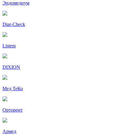
Эндомедиум
Diar-Cheсk
Listem
DIXION
Мед ТеКо
Орторент
Армед