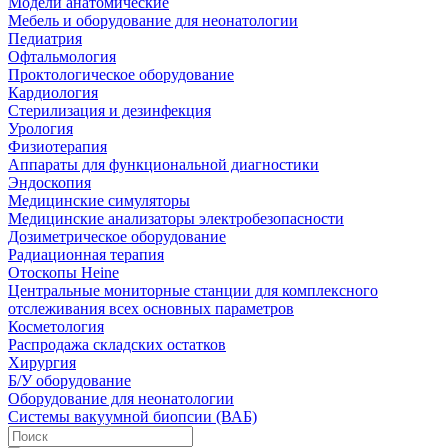
Модели анатомические
Мебель и оборудование для неонатологии
Педиатрия
Офтальмология
Проктологическое оборудование
Кардиология
Стерилизация и дезинфекция
Урология
Физиотерапия
Аппараты для функциональной диагностики
Эндоскопия
Медицинские симуляторы
Медицинские анализаторы электробезопасности
Дозиметрическое оборудование
Радиационная терапия
Отоскопы Heine
Центральные мониторные станции для комплексного
отслеживания всех основных параметров
Косметология
Распродажа складских остатков
Хирургия
Б/У оборудование
Оборудование для неонатологии
Системы вакуумной биопсии (ВАБ)