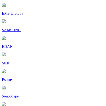
EMS Urology
SAMSUNG
EDAN
SIUI
Esaote
SonoScape