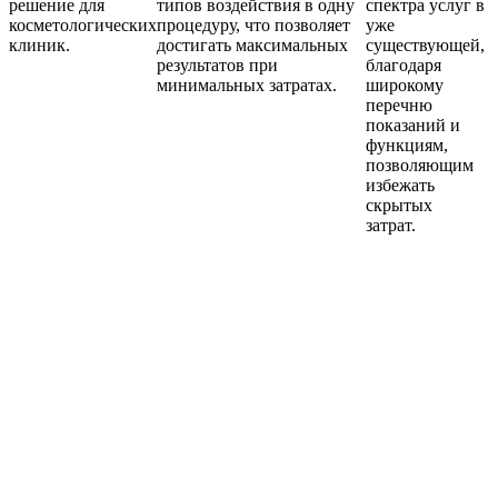
решение для
типов воздействия в одну
спектра услуг в
косметологических
процедуру, что позволяет
уже
клиник.
достигать максимальных
существующей,
результатов при
благодаря
минимальных затратах.
широкому
перечню
показаний и
функциям,
позволяющим
избежать
скрытых
затрат.