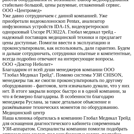
стабильно большой, цены разумные, отлаженный сервис.
ООО «Центромед»
Уже давно сотрудничаем с данной компанией. Уже
приобретали видеоколоноскоп Pentax, анализатор
инфузионных устройств IDA-1S, видеоуретероскоп
одноразовый Uscope PU3022A. Глобал медикал трейд -
надежный поставщик медицинской техники и предлагает
цены доступные. Помогли ввести в эксплуатацию и
проконсультировали, как использовать, дали гарантию. Будем
и дальше сотрудничать, сотрудники опытные и компетентные,
всегда подробно отвечают на интересующие вопросы.
ООО «Доктор Неболит»
Благодарим от всей души менеджеров компании ООО
"Глобал Медикал Трейд". Помимо системы УЗИ CHISON,
менеджеры так же смогли проконсультировать по другому
оборудованию - фантомов, хотя изначально думали, что у них
нет. В итоге закрыли вопрос быстро и в одной компании, за
что я безмерно благодарны. В особенности благодарю
менеджера Руслана, за такое детальное объяснение и
разжёвывание технических моментов по оборудованию.
Медицинский центр
Наша клиника обратилась в компанию Глобал Медикал Трейд
для оснащения диагностического кабинета современным
УЗИ-аппаратом. Специалисты компании помогли подобрать