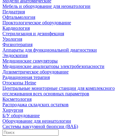
Модели анатомические
Мебель и оборудование для неонатологии
Педиатрия
Офтальмология
Проктологическое оборудование
Кардиология
Стерилизация и дезинфекция
Урология
Физиотерапия
Аппараты для функциональной диагностики
Эндоскопия
Медицинские симуляторы
Медицинские анализаторы электробезопасности
Дозиметрическое оборудование
Радиационная терапия
Отоскопы Heine
Центральные мониторные станции для комплексного
отслеживания всех основных параметров
Косметология
Распродажа складских остатков
Хирургия
Б/У оборудование
Оборудование для неонатологии
Системы вакуумной биопсии (ВАБ)