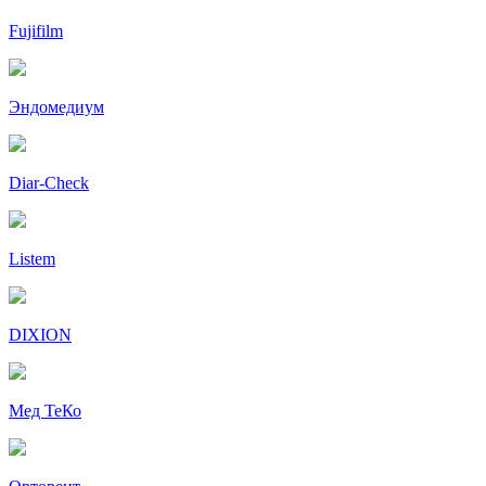
Fujifilm
Эндомедиум
Diar-Cheсk
Listem
DIXION
Мед ТеКо