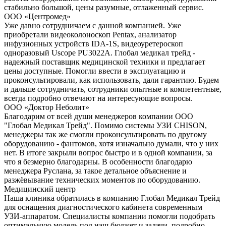
стабильно большой, цены разумные, отлаженный сервис.
ООО «Центромед»
Уже давно сотрудничаем с данной компанией. Уже
приобретали видеоколоноскоп Pentax, анализатор
инфузионных устройств IDA-1S, видеоуретероскоп
одноразовый Uscope PU3022A. Глобал медикал трейд -
надежный поставщик медицинской техники и предлагает
цены доступные. Помогли ввести в эксплуатацию и
проконсультировали, как использовать, дали гарантию. Будем
и дальше сотрудничать, сотрудники опытные и компетентные,
всегда подробно отвечают на интересующие вопросы.
ООО «Доктор Неболит»
Благодарим от всей души менеджеров компании ООО
"Глобал Медикал Трейд". Помимо системы УЗИ CHISON,
менеджеры так же смогли проконсультировать по другому
оборудованию - фантомов, хотя изначально думали, что у них
нет. В итоге закрыли вопрос быстро и в одной компании, за
что я безмерно благодарны. В особенности благодарю
менеджера Руслана, за такое детальное объяснение и
разжёвывание технических моментов по оборудованию.
Медицинский центр
Наша клиника обратилась в компанию Глобал Медикал Трейд
для оснащения диагностического кабинета современным
УЗИ-аппаратом. Специалисты компании помогли подобрать
оптимальную модель под наш бюджет и задачи, подробно