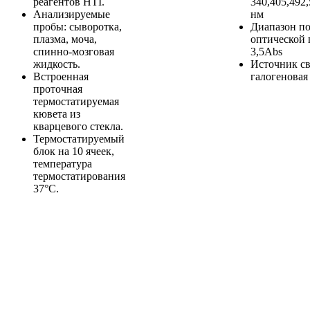
реагентов HTI.
340,405,492,
Анализируемые
нм
пробы: сыворотка,
Диапазон п
плазма, моча,
оптической 
спинно-мозговая
3,5Abs
жидкость.
Источник св
Встроенная
галогеновая
проточная
термостатируемая
кювета из
кварцевого стекла.
Термостатируемый
блок на 10 ячеек,
температура
термостатирования
37°С.