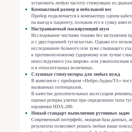
установить любую частоту стимуляции из диапа
Компактный размер и небольшой вес
Прибор подключается к компьютеру одним кабел
на выезд к пациенту, положив его в сумку вместе
Настраиваемый маскирующий шум
Исследование чистыми тонами без заглушения п
и с двусторонней тугоухостью. Однако его нель
исследовании больного или хуже слышащего уха и
к противоположному (здоровому или лучше слыш
неисследуемого уха широко- или узкополосным 
и в относительных величинах.
Слуховые стимуляторы для любых нужд
В комплекте с прибором «Нейро-Аудио/ТА» пост
вызванных потенциалов.
В качестве дополнительных аксессуаров рекомен
оценки резерва улитки при определении типа ту
наушники HDA-280.
Новый стандарт выполнения рутинных задач
Современный интерфейс, мощная база данных, ав
результаты позволяют решать любые ваши повсе