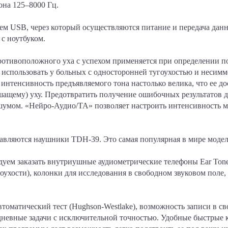
зона
125–8000 Гц.
ем USB, через который осуществляются питание и передача дан
 с ноутбуком.
ротивоположного уха с успехом применяется при определении 
зя использовать у больных с односторонней тугоухостью и несим
нтенсивность предъявляемого тона настолько велика, что ее до
ащему) уху. Предотвратить получение ошибочных результатов д
шумом. «Нейро-Аудио/ТА» позволяет настроить интенсивность 
авляются наушники TDH-39. Это самая популярная в мире модел
дуем заказать внутриушные аудиометрические телефоны Ear Tone
гоухости), колонки для исследования в свободном звуковом по
томатический тест (Hughson-Westlake), возможность записи в с
дневные задачи с исключительной точностью. Удобные быстрые 