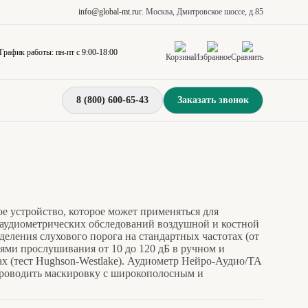
info@global-mt.ru
г. Москва, Дмитровское шоссе, д.85
График работы: пн-пт с 9:00-18:00
Корзина
Избранное
Сравнить
8 (800) 600-65-43
Заказать звонок
е устройство, которое может применяться для
аудиометрических обследований воздушной и костной
еления слухового порога на стандартных частотах (от
нями прослушивания от 10 до 120 дБ в ручном и
х (тест Hughson-Westlake). Аудиометр Нейро-Аудио/ТА
проводить маскировку с широкополосным и