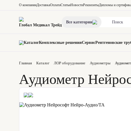
О компании
Доставка
Оплата
Статьи
Новости
Реквизиты
Дипломы и сертифик
Все категории
Глобал Медикал Трейд
Каталог
Комплексные решения
Сервис
Рентгеновские тру
Главная
Каталог
ЛОР оборудование
Аудиометры
Аудиомет
Аудиометр Нейро