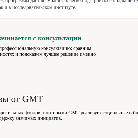
роек программы даст возможность легко подстроить ее под ваши
ак и в исследовательском институте.
чинается с консультации
е профессиональную консультацию: сравним
жностях и подскажем лучшее решение именно
ивы от GMT
орительных фондов, с которыми GMT реализует социальные и б
ддержку значимых инициатив.