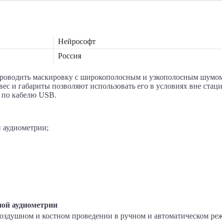
Нейрософт
Россия
роводить маскировку с широкополосным и узкополосным шумом
 вес и габариты позволяют использовать его в условиях вне ста
 по кабелю USB.
 аудиометрии;
ной аудиометрии
оздушном и костном проведении в ручном и автоматическом реж