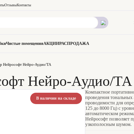
аты
Отзывы
Контакты
бки
Чистые помещения
АКЦИИ
РАСПРОДАЖА
р Нейрософт Нейро-Аудио/ТА
софт Нейро-Аудио/ТА
Компактное портативно
проведения тональных 
В наличии на складе
проводимости для опред
125 до 8000 Гц) с уров
автоматическом режима
Нейрософт позволяет 
узкополосным шумом.