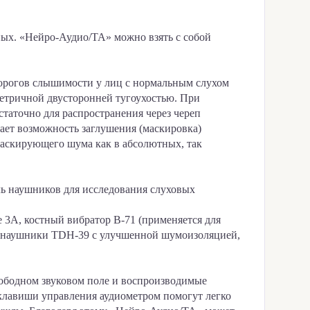
ных. «Нейро-Аудио/ТА» можно взять с собой
порогов слышимости у лиц с нормальным слухом
метричной двусторонней тугоухостью. При
статочно для распространения через череп
ает возможность заглушения (маскировка)
маскирующего шума как в абсолютных, так
ь наушников для исследования слуховых
 3A, костный вибратор В-71 (применяется для
ле, наушники TDH-39 с улучшенной шумоизоляцией,
вободном звуковом поле и воспроизводимые
клавиши управления аудиометром помогут легко