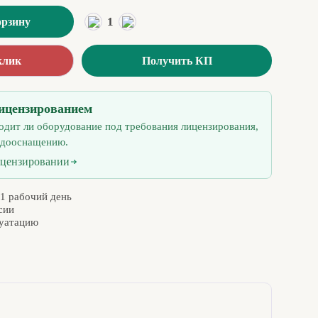
1
орзину
клик
Получить КП
ицензированием
одит ли оборудование под требования лицензирования,
 дооснащению.
ицензировании
 1 рабочий день
сии
луатацию