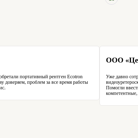
ООО «Це
обретали портативный рентген Ecotron
Уже давно сот
у доверяем, проблем за все время работы
видеоуретерос
ис.
Помогли ввест
компетентные,