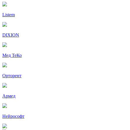
Listem
DIXION
Мед ТеКо
Орторент
Армед
Нейрософт