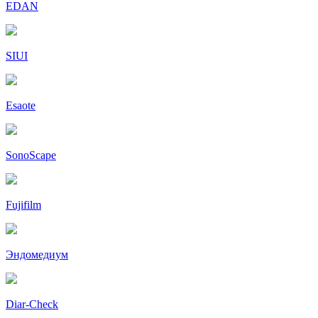
EDAN
SIUI
Esaote
SonoScape
Fujifilm
Эндомедиум
Diar-Cheсk