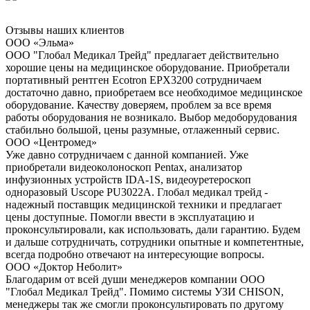
Отзывы наших клиентов
ООО «Эльма»
ООО "Глобал Медикал Трейд" предлагает действительно
хорошие цены на медицинское оборудование. Приобретали
портативный рентген Ecotron EPX3200 сотрудничаем
достаточно давно, приобретаем все необходимое медицинское
оборудование. Качеству доверяем, проблем за все время
работы оборудования не возникало. Выбор медоборудования
стабильно большой, цены разумные, отлаженный сервис.
ООО «Центромед»
Уже давно сотрудничаем с данной компанией. Уже
приобретали видеоколоноскоп Pentax, анализатор
инфузионных устройств IDA-1S, видеоуретероскоп
одноразовый Uscope PU3022A. Глобал медикал трейд -
надежный поставщик медицинской техники и предлагает
цены доступные. Помогли ввести в эксплуатацию и
проконсультировали, как использовать, дали гарантию. Будем
и дальше сотрудничать, сотрудники опытные и компетентные,
всегда подробно отвечают на интересующие вопросы.
ООО «Доктор Неболит»
Благодарим от всей души менеджеров компании ООО
"Глобал Медикал Трейд". Помимо системы УЗИ CHISON,
менеджеры так же смогли проконсультировать по другому