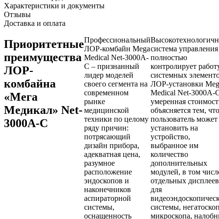
Характеристики и документы
Отзывы
Доставка и оплата
Профессиональный
Высокотехнологичн
Приоритетные
ЛОР-комбайн Mega
система управления
преимущества
Medical Net-3000A-
полностью
C – признанный
контролирует работ
ЛОР-
лидер моделей
системных элемент
комбайна
своего сегмента на
ЛОР-установки Meg
современном
Medical Net-3000A-C
«Мега
рынке
умеренная стоимост
Медикал» Net-
медицинской
объясняется тем, чт
техники по целому
пользователь может
3000A-C
ряду причин:
установить на
потрясающий
устройство,
дизайн прибора,
выбранное им
адекватная цена,
количество
разумное
дополнительных
расположение
модулей, в том числ
эндоскопов и
отдельных дисплеев
наконечников
для
аспираторной
видеоэндоскопичес
системы,
системы, негатоскоп
оснащенность
микроскопа, налоб