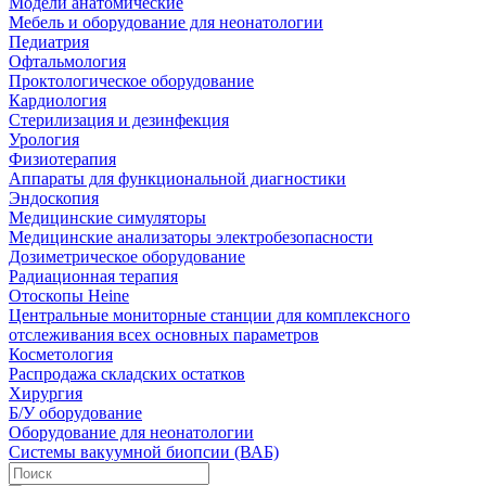
Модели анатомические
Мебель и оборудование для неонатологии
Педиатрия
Офтальмология
Проктологическое оборудование
Кардиология
Стерилизация и дезинфекция
Урология
Физиотерапия
Аппараты для функциональной диагностики
Эндоскопия
Медицинские симуляторы
Медицинские анализаторы электробезопасности
Дозиметрическое оборудование
Радиационная терапия
Отоскопы Heine
Центральные мониторные станции для комплексного
отслеживания всех основных параметров
Косметология
Распродажа складских остатков
Хирургия
Б/У оборудование
Оборудование для неонатологии
Системы вакуумной биопсии (ВАБ)