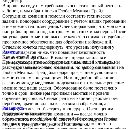
Медцентр
В прошлом году нам требовалось оснастить новый рентген-
кабинет, и мы обратились в Глобал Медикал Трейд.
Сотрудники компании помогли составить техническое
задание, подобрали оборудование с учетом наших требований
и возможностей помещения. Очень порадовало, что монтаж и
настройка прошли под контролем опытных инженеров. После
запуска врачи отметили высокое качество снимков и удобное
программное обеспечение для обработки изображений.
Отдельно хочется подчеркнуть, что уровень излучения у
Развернуть
новых аппаратов ниже, что повышает безопасность
Клинический центр
пациентов и персонала. Компания предоставила все
При закупке рентген-оборудования для нашей клиники мы
сертификаты и документы без задержек. Мы благодарим
рассматривали несколько компаний, но выбор остановили на
команду за внимательное отношение и профессионализм.
Глобал Медикал Трейд благодаря прозрачным условиям и
компетентным консультациям. Нам подробно объяснили
различия между моделями, подсказали оптимальное решение
именно под наши задачи. Оборудование было поставлено
точно в срок, инженеры произвели монтаж и провели
обучение персонала. Сейчас рентген-кабинет работает без
перебоев, врачи довольны качеством изображения, а
Развернуть
пациенты отмечают быстроту процедуры. Очень ценим
Диагностический центр
поддержку специалистов компании — всегда можно
Сотрудничество с Глобал Медикал Трейд оставило только
обратиться за помощью или советом. Рекомендуем Глобал
положительные впечатления. Нам помогли полностью
Медикал Трейд как надежного поставщика.
оснастить кабинет рентген-диагностики под ключ: от подбора