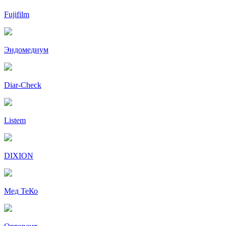
Fujifilm
Эндомедиум
Diar-Cheсk
Listem
DIXION
Мед ТеКо