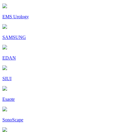
EMS Urology
SAMSUNG
EDAN
SIUI
Esaote
SonoScape