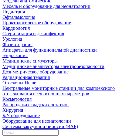
Модели анатомические
Мебель и оборудование для неонатологии
Педиатрия
Офтальмология
Проктологическое оборудование
Кардиология
Стерилизация и дезинфекция
Урология
Физиотерапия
Аппараты для функциональной диагностики
Эндоскопия
Медицинские симуляторы
Медицинские анализаторы электробезопасности
Дозиметрическое оборудование
Радиационная терапия
Отоскопы Heine
Центральные мониторные станции для комплексного
отслеживания всех основных параметров
Косметология
Распродажа складских остатков
Хирургия
Б/У оборудование
Оборудование для неонатологии
Системы вакуумной биопсии (ВАБ)