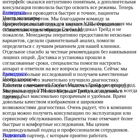
интерфейс оказался интуитивно понятным, а дополнительная
консультация позволила быстро освоить все режимы. Теперь
Развернуть
исследования проводятся быстрее и точнее, пациенты
Центр медицины
довольны комфортом. Мы благодарим команду за
При выборе поставщика для закупки УЗИ-оборудования мы
профессиональный подход и внимательное отношение.
остановились на компании Глобал Медикал Трейд и не
Обязательно будем обращаться снова.
пожалели. Менеджеры оперативно предоставили несколько
вариантов, сделали сравнительный анализ, помогли
определиться с лучшим решением для нашей клиники.
Отдельное спасибо за честные рекомендации без навязывания
лишних опций. Доставка и установка прошли в
согласованные сроки, специалисты помогли настроить
аппарат и ответили на все вопросы персонала. Сейчас мы
Развернуть
проводим больше исследований и получаем качественные
Центр здоровья
изображения, что значительно улучшило диагностику.
Работаем с компанией Глобал Медикал Трейд уже второй год.
Клиенты отмечают высокую точность и комфорт процедур.
Закупали у них УЗИ-аппараты для разных отделений, и всегда
Мы рекомендуем Глобал Медикал Трейд как надежного
процесс был максимально прозрачным и удобным. Врачи
партнера
довольны качеством изображения и широкими
возможностями диагностики. Очень радует, что в компании
всегда можно получить консультацию по эксплуатации или
сервисному обслуживанию. Пациенты тоже отмечают более
быстрые и комфортные исследования. Мы ценим
индивидуальный подход и профессионализм сотрудников.
Развернуть
Надежный партнер, с которым приятно работать