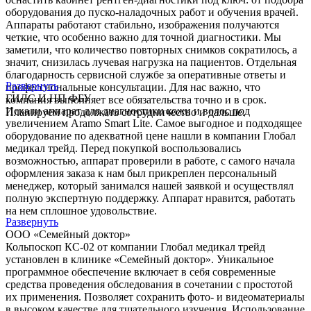
оборудования до пуско-наладочных работ и обучения врачей.
Аппараты работают стабильно, изображения получаются
четкие, что особенно важно для точной диагностики. Мы
заметили, что количество повторных снимков сократилось, а
значит, снизилась лучевая нагрузка на пациентов. Отдельная
благодарность сервисной службе за оперативные ответы и
Развернуть
профессиональные консультации. Для нас важно, что
ГИЛС И НП ФБУ
компания выполняет все обязательства точно и в срок.
Искали аппарат для диагностики кожи и волос под
Планируем продолжать сотрудничество и дальше.
увеличением Aramo Smart Lite. Самое выгодное и подходящее
оборудование по адекватной цене нашли в компании Глобал
медикал трейд. Перед покупкой воспользовались
возможностью, аппарат проверили в работе, с самого начала
оформления заказа к нам был прикреплен персональный
менеджер, который занимался нашей заявкой и осуществлял
полную экспертную поддержку. Аппарат нравится, работать
на нем сплошное удовольствие.
Развернуть
ООО «Семейный доктор»
Кольпоскоп КС-02 от компании Глобал медикал трейд
установлен в клинике «Семейный доктор». Уникальное
программное обеспечение включает в себя современные
средства проведения обследования в сочетании с простотой
их применения. Позволяет сохранить фото- и видеоматериалы
в высоком качестве для тщательного изучения. Использование