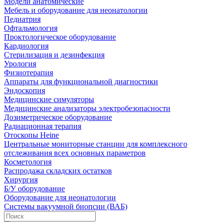
Модели анатомические
Мебель и оборудование для неонатологии
Педиатрия
Офтальмология
Проктологическое оборудование
Кардиология
Стерилизация и дезинфекция
Урология
Физиотерапия
Аппараты для функциональной диагностики
Эндоскопия
Медицинские симуляторы
Медицинские анализаторы электробезопасности
Дозиметрическое оборудование
Радиационная терапия
Отоскопы Heine
Центральные мониторные станции для комплексного
отслеживания всех основных параметров
Косметология
Распродажа складских остатков
Хирургия
Б/У оборудование
Оборудование для неонатологии
Системы вакуумной биопсии (ВАБ)