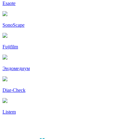
Esaote
SonoScape
Fujifilm
Эндомедиум
Diar-Cheсk
Listem