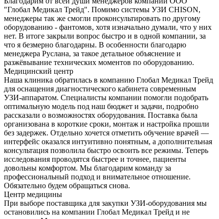
Благодарим от всей души менеджеров компании ООО
"Глобал Медикал Трейд". Помимо системы УЗИ CHISON,
менеджеры так же смогли проконсультировать по другому
оборудованию - фантомов, хотя изначально думали, что у них
нет. В итоге закрыли вопрос быстро и в одной компании, за
что я безмерно благодарны. В особенности благодарю
менеджера Руслана, за такое детальное объяснение и
разжёвывание технических моментов по оборудованию.
Медицинский центр
Наша клиника обратилась в компанию Глобал Медикал Трейд
для оснащения диагностического кабинета современным
УЗИ-аппаратом. Специалисты компании помогли подобрать
оптимальную модель под наш бюджет и задачи, подробно
рассказали о возможностях оборудования. Поставка была
организована в короткие сроки, монтаж и настройка прошли
без задержек. Отдельно хочется отметить обучение врачей —
интерфейс оказался интуитивно понятным, а дополнительная
консультация позволила быстро освоить все режимы. Теперь
исследования проводятся быстрее и точнее, пациенты
довольны комфортом. Мы благодарим команду за
профессиональный подход и внимательное отношение.
Обязательно будем обращаться снова.
Центр медицины
При выборе поставщика для закупки УЗИ-оборудования мы
остановились на компании Глобал Медикал Трейд и не