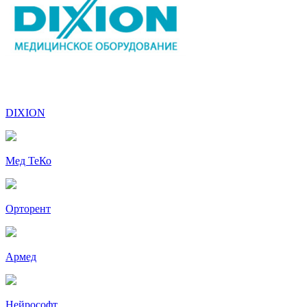
DIXION
Мед ТеКо
Орторент
Армед
Нейрософт