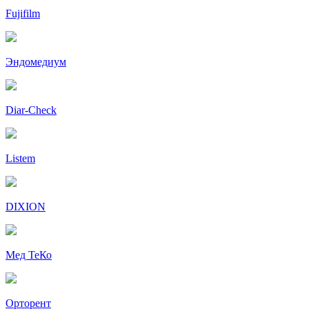
Fujifilm
Эндомедиум
Diar-Cheсk
Listem
DIXION
Мед ТеКо
Орторент