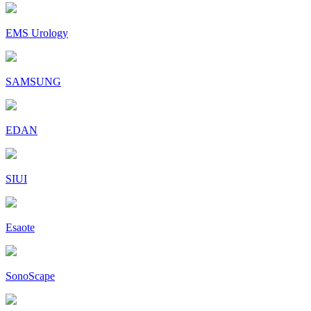
EMS Urology
SAMSUNG
EDAN
SIUI
Esaote
SonoScape