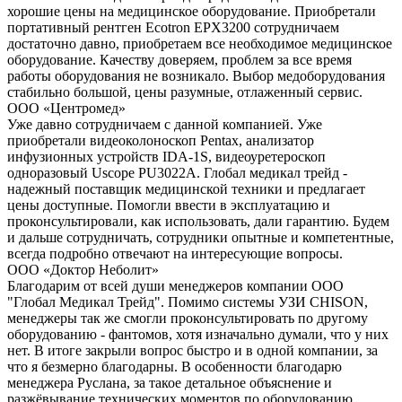
хорошие цены на медицинское оборудование. Приобретали
портативный рентген Ecotron EPX3200 сотрудничаем
достаточно давно, приобретаем все необходимое медицинское
оборудование. Качеству доверяем, проблем за все время
работы оборудования не возникало. Выбор медоборудования
стабильно большой, цены разумные, отлаженный сервис.
ООО «Центромед»
Уже давно сотрудничаем с данной компанией. Уже
приобретали видеоколоноскоп Pentax, анализатор
инфузионных устройств IDA-1S, видеоуретероскоп
одноразовый Uscope PU3022A. Глобал медикал трейд -
надежный поставщик медицинской техники и предлагает
цены доступные. Помогли ввести в эксплуатацию и
проконсультировали, как использовать, дали гарантию. Будем
и дальше сотрудничать, сотрудники опытные и компетентные,
всегда подробно отвечают на интересующие вопросы.
ООО «Доктор Неболит»
Благодарим от всей души менеджеров компании ООО
"Глобал Медикал Трейд". Помимо системы УЗИ CHISON,
менеджеры так же смогли проконсультировать по другому
оборудованию - фантомов, хотя изначально думали, что у них
нет. В итоге закрыли вопрос быстро и в одной компании, за
что я безмерно благодарны. В особенности благодарю
менеджера Руслана, за такое детальное объяснение и
разжёвывание технических моментов по оборудованию.