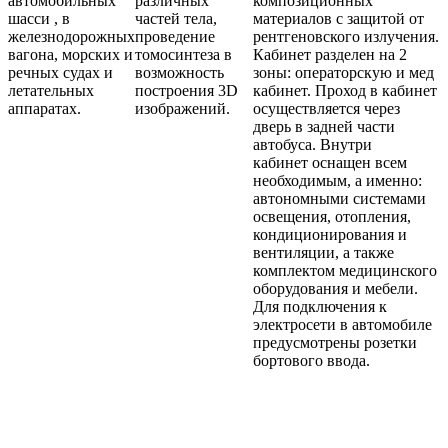
автомобильных
различных
композиционных
шасси , в
частей тела,
материалов с защитой от
железнодорожных
проведение
рентгеновского излучения.
вагона, морских и
томосинтеза в
Кабинет разделен на 2
речных судах и
возможность
зоны: операторскую и мед
летательных
построения 3D
кабинет. Проход в кабинет
аппаратах.
изображений.
осуществляется через
дверь в задней части
автобуса. Внутри
кабинет оснащен всем
необходимым, а именно:
автономными системами
освещения, отопления,
кондиционирования и
вентиляции, а также
комплектом медицинского
оборудования и мебели.
Для подключения к
электросети в автомобиле
предусмотрены розетки
бортового ввода.