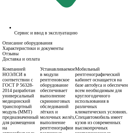
Сервис и ввод в эксплуатацию
Описание оборудования
Характеристики и документы
Отзывы
Доставка и оплата
Компанией
Устанавливаемое
Мобильный
НОЭЛСИ в
в модули
рентгенографический
соответствии с
рентгеновское
кабинет оснащается на
ГОСТ Р 56328-
оборудование
базе автобуса и обеспечен
2014 разработан
обеспечивает
всем необходимым для
универсальный
выполнение
круглогодичного
медицинский
скрининговых
использования в
транспортный
обследований
различных
модуль (ММТ)
лёгких и
климатических условиях.
предназначенный
молочных желёз,
Спецавтомобиль имеет
для размещения
выполнение
кузов из современных
на
рентгенографии
высокопрочных