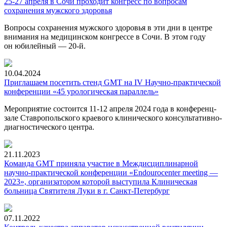
25-27 апреля в Сочи проходит конгресс по вопросам
сохранения мужского здоровья
Вопросы сохранения мужского здоровья в эти дни в центре
внимания на медицинском конгрессе в Сочи. В этом году
он юбилейный —
20-й.
10.04.2024
Приглашаем посетить стенд GMT на IV Научно-практической
конференции «45 урологическая параллель»
Мероприятие состоится
11-12
апреля 2024 года в конференц-
зале Ставропольского краевого клинического консультативно-
диагностического центра.
21.11.2023
Команда GMT приняла участие в Междисциплинарной
научно-практической конференции «Endourocenter meeting —
2023», организатором которой выступила Клиническая
больница Святителя Луки в г. Санкт-Петербург
07.11.2022