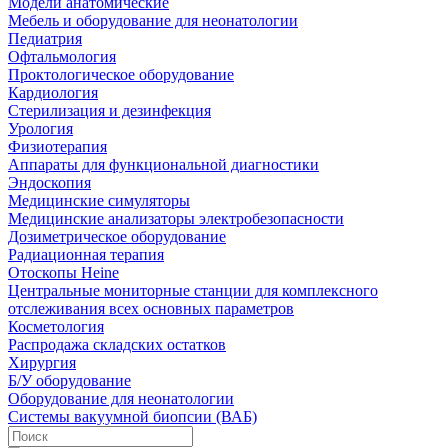
Модели анатомические
Мебель и оборудование для неонатологии
Педиатрия
Офтальмология
Проктологическое оборудование
Кардиология
Стерилизация и дезинфекция
Урология
Физиотерапия
Аппараты для функциональной диагностики
Эндоскопия
Медицинские симуляторы
Медицинские анализаторы электробезопасности
Дозиметрическое оборудование
Радиационная терапия
Отоскопы Heine
Центральные мониторные станции для комплексного
отслеживания всех основных параметров
Косметология
Распродажа складских остатков
Хирургия
Б/У оборудование
Оборудование для неонатологии
Системы вакуумной биопсии (ВАБ)