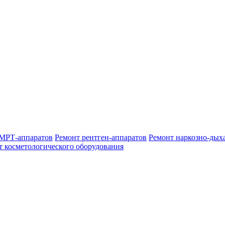
МРТ-аппаратов
Ремонт рентген-аппаратов
Ремонт наркозно-дых
т косметологического оборудования