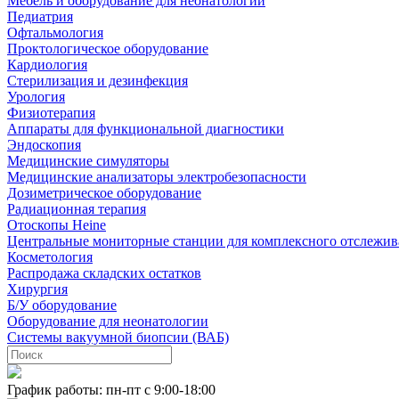
Мебель и оборудование для неонатологии
Педиатрия
Офтальмология
Проктологическое оборудование
Кардиология
Стерилизация и дезинфекция
Урология
Физиотерапия
Аппараты для функциональной диагностики
Эндоскопия
Медицинские симуляторы
Медицинские анализаторы электробезопасности
Дозиметрическое оборудование
Радиационная терапия
Отоскопы Heine
Центральные мониторные станции для комплексного отслежив
Косметология
Распродажа складских остатков
Хирургия
Б/У оборудование
Оборудование для неонатологии
Системы вакуумной биопсии (ВАБ)
График работы: пн-пт с 9:00-18:00