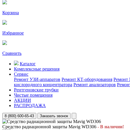
Корзина
Избранное
Сравнить
Каталог
Комплексные решения
Сервис
Ремонт УЗИ-аппаратов
Ремонт КТ-оборудования
Ремонт 
кислородного концентратора
Ремонт анализаторов
Ремон
Рентгеновские трубки
Чистые помещения
АКЦИИ
РАСПРОДАЖА
8 (800) 600-65-43
Заказать звонок
Средство радиационной защиты Mavig WD306
- В наличии!