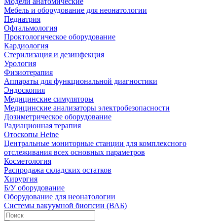
Модели анатомические
Мебель и оборудование для неонатологии
Педиатрия
Офтальмология
Проктологическое оборудование
Кардиология
Стерилизация и дезинфекция
Урология
Физиотерапия
Аппараты для функциональной диагностики
Эндоскопия
Медицинские симуляторы
Медицинские анализаторы электробезопасности
Дозиметрическое оборудование
Радиационная терапия
Отоскопы Heine
Центральные мониторные станции для комплексного
отслеживания всех основных параметров
Косметология
Распродажа складских остатков
Хирургия
Б/У оборудование
Оборудование для неонатологии
Системы вакуумной биопсии (ВАБ)