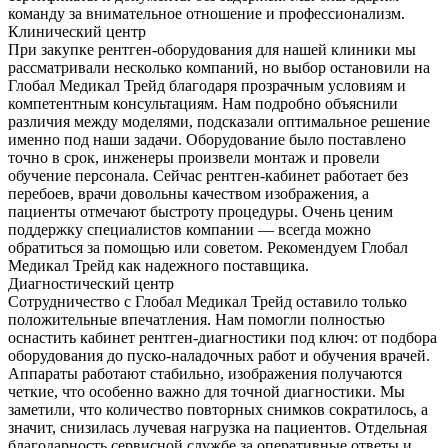
команду за внимательное отношение и профессионализм.
Клинический центр
При закупке рентген-оборудования для нашей клиники мы
рассматривали несколько компаний, но выбор остановили на
Глобал Медикал Трейд благодаря прозрачным условиям и
компетентным консультациям. Нам подробно объяснили
различия между моделями, подсказали оптимальное решение
именно под наши задачи. Оборудование было поставлено
точно в срок, инженеры произвели монтаж и провели
обучение персонала. Сейчас рентген-кабинет работает без
перебоев, врачи довольны качеством изображения, а
пациенты отмечают быстроту процедуры. Очень ценим
поддержку специалистов компании — всегда можно
обратиться за помощью или советом. Рекомендуем Глобал
Медикал Трейд как надежного поставщика.
Диагностический центр
Сотрудничество с Глобал Медикал Трейд оставило только
положительные впечатления. Нам помогли полностью
оснастить кабинет рентген-диагностики под ключ: от подбора
оборудования до пуско-наладочных работ и обучения врачей.
Аппараты работают стабильно, изображения получаются
четкие, что особенно важно для точной диагностики. Мы
заметили, что количество повторных снимков сократилось, а
значит, снизилась лучевая нагрузка на пациентов. Отдельная
благодарность сервисной службе за оперативные ответы и