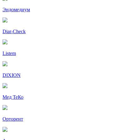
Эндомедиум
Diar-Cheсk
Listem
DIXION
Мед ТеКо
Орторент