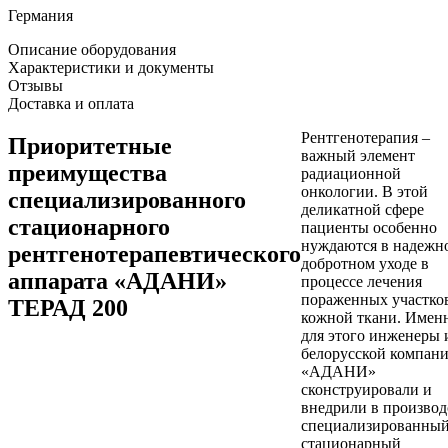
Германия
Описание оборудования
Характеристики и документы
Отзывы
Доставка и оплата
Рентгенотерапия –
Приоритетные
важный элемент
преимущества
радиационной
онкологии. В этой
специализированного
деликатной сфере
стационарного
пациенты особенно
нуждаются в надежн
рентгенотерапевтического
добротном уходе в
аппарата «АДАНИ»
процессе лечения
пораженных участко
ТЕРАД 200
кожной ткани. Имен
для этого инженеры 
белорусской компан
«АДАНИ»
сконструировали и
внедрили в производ
специализированны
стационарный