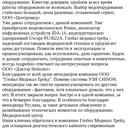
оборудование. Качеству доверяем, проблем за все время
работы оборудования не возникало. Выбор медоборудования
стабильно большой, цены разумные, отлаженный сервис.
ООО «Центромед»
Уже давно сотрудничаем с данной компанией. Уже
приобретали видеоколоноскоп Pentax, анализатор
инфузионных устройств IDA-1S, видеоуретероскоп
одноразовый Uscope PU3022A. Глобал медикал трейд -
надежный поставщик медицинской техники и предлагает
цены доступные. Помогли ввести в эксплуатацию и
проконсультировали, как использовать, дали гарантию. Будем
и дальше сотрудничать, сотрудники опытные и компетентные,
всегда подробно отвечают на интересующие вопросы.
ООО «Доктор Неболит»
Благодарим от всей души менеджеров компании ООО
"Глобал Медикал Трейд". Помимо системы УЗИ CHISON,
менеджеры так же смогли проконсультировать по другому
оборудованию - фантомов, хотя изначально думали, что у них
нет. В итоге закрыли вопрос быстро и в одной компании, за
что я безмерно благодарны. В особенности благодарю
менеджера Руслана, за такое детальное объяснение и
разжёвывание технических моментов по оборудованию.
Медицинский центр
Наша клиника обратилась в компанию Глобал Медикал Трейд
для оснащения диагностического кабинета современным