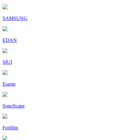
SAMSUNG
EDAN
SIUI
Esaote
SonoScape
Fujifilm