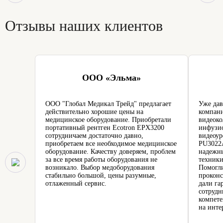
Отзывы наших клиентов
ООО «Эльма»
ООО "Глобал Медикал Трейд" предлагает
Уже дав
действительно хорошие цены на
компани
медицинское оборудование. Приобретали
видеоко
портативный рентген Ecotron EPX3200
инфузио
сотрудничаем достаточно давно,
видеоур
приобретаем все необходимое медицинское
PU3022A
оборудование. Качеству доверяем, проблем
надежн
за все время работы оборудования не
техники
возникало. Выбор медоборудования
Помогли
стабильно большой, цены разумные,
проконс
отлаженный сервис.
дали га
сотрудн
компете
на инте