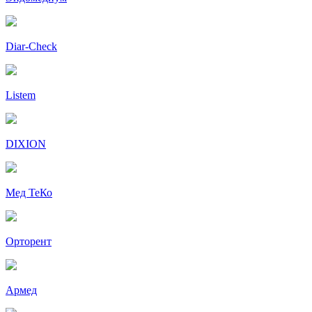
Diar-Cheсk
Listem
DIXION
Мед ТеКо
Орторент
Армед