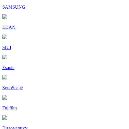
SAMSUNG
EDAN
SIUI
Esaote
SonoScape
Fujifilm
Эндомедиум