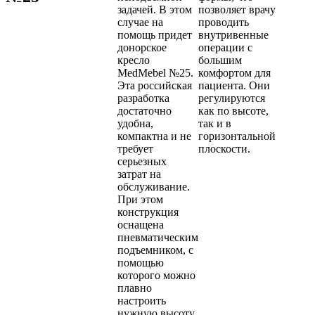
задачей. В этом
позволяет врачу
случае на
проводить
помощь придет
внутривенные
донорское
операции с
кресло
большим
MedMebel №25.
комфортом для
Эта российская
пациента. Они
разработка
регулируются
достаточно
как по высоте,
удобна,
так и в
компактна и не
горизонтальной
требует
плоскости.
серьезных
затрат на
обслуживание.
При этом
конструкция
оснащена
пневматическим
подъемником, с
помощью
которого можно
плавно
настроить
нужную высоту