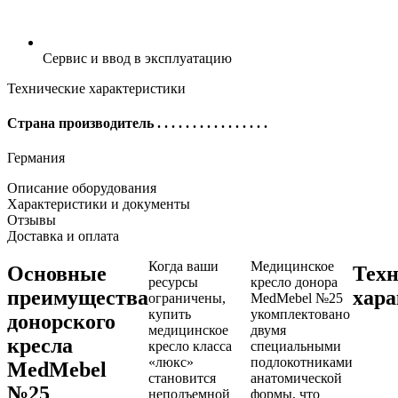
Сервис и ввод в эксплуатацию
Технические характеристики
Страна производитель
. . . . . . . . . . . . . . . .
Германия
Описание оборудования
Характеристики и документы
Отзывы
Доставка и оплата
Когда ваши
Медицинское
Основные
Тех
ресурсы
кресло донора
преимущества
хара
ограничены,
MedMebel №25
купить
укомплектовано
донорского
медицинское
двумя
кресла
кресло класса
специальными
«люкс»
подлокотниками
MedMebel
становится
анатомической
№25
неподъемной
формы, что