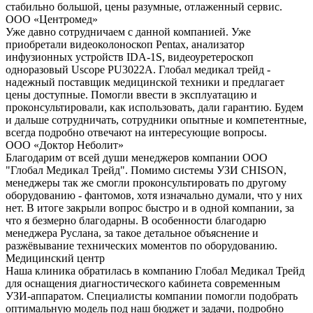
стабильно большой, цены разумные, отлаженный сервис.
ООО «Центромед»
Уже давно сотрудничаем с данной компанией. Уже
приобретали видеоколоноскоп Pentax, анализатор
инфузионных устройств IDA-1S, видеоуретероскоп
одноразовый Uscope PU3022A. Глобал медикал трейд -
надежный поставщик медицинской техники и предлагает
цены доступные. Помогли ввести в эксплуатацию и
проконсультировали, как использовать, дали гарантию. Будем
и дальше сотрудничать, сотрудники опытные и компетентные,
всегда подробно отвечают на интересующие вопросы.
ООО «Доктор Неболит»
Благодарим от всей души менеджеров компании ООО
"Глобал Медикал Трейд". Помимо системы УЗИ CHISON,
менеджеры так же смогли проконсультировать по другому
оборудованию - фантомов, хотя изначально думали, что у них
нет. В итоге закрыли вопрос быстро и в одной компании, за
что я безмерно благодарны. В особенности благодарю
менеджера Руслана, за такое детальное объяснение и
разжёвывание технических моментов по оборудованию.
Медицинский центр
Наша клиника обратилась в компанию Глобал Медикал Трейд
для оснащения диагностического кабинета современным
УЗИ-аппаратом. Специалисты компании помогли подобрать
оптимальную модель под наш бюджет и задачи, подробно