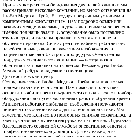
При закупке рентген-оборудования для нашей клиники мы
рассматривали несколько компаний, но выбор остановили на
Глобал Медикал Трейд благодаря прозрачным условиям и
компетентным консультациям. Нам подробно объяснили
различия между моделями, подсказали оптимальное решение
именно под наши задачи. Оборудование было поставлено
точно в срок, инженеры произвели монтаж и провели
обучение персонала. Сейчас рентген-кабинет работает без
перебоев, врачи довольны качеством изображения, а
пациенты отмечают быстроту процедуры. Очень ценим
поддержку специалистов компании — всегда можно
обратиться за помощью или советом. Рекомендуем Глобал
Медикал Трейд как надежного поставщика.
Диагностический центр
Сотрудничество с Глобал Медикал Трейд оставило только
положительные впечатления. Нам помогли полностью
оснастить кабинет рентген-диагностики под ключ: от подбора
оборудования до пуско-наладочных работ и обучения врачей.
Аппараты работают стабильно, изображения получаются
четкие, что особенно важно для точной диагностики. Мы
заметили, что количество повторных снимков сократилось, а
значит, снизилась лучевая нагрузка на пациентов. Отдельная
благодарность сервисной службе за оперативные ответы и
профессиональные консультации. Для нас важно, что
компания выполняет все обязательства точно и в срок.