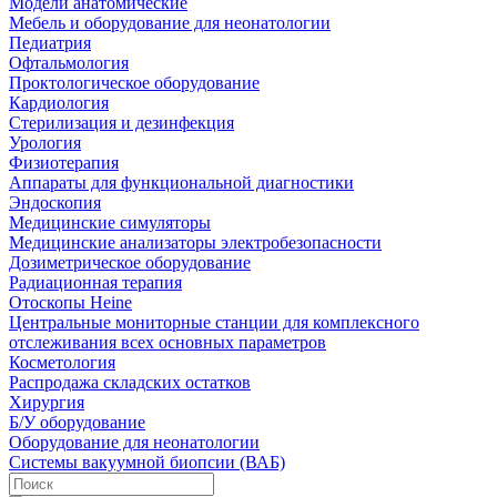
Модели анатомические
Мебель и оборудование для неонатологии
Педиатрия
Офтальмология
Проктологическое оборудование
Кардиология
Стерилизация и дезинфекция
Урология
Физиотерапия
Аппараты для функциональной диагностики
Эндоскопия
Медицинские симуляторы
Медицинские анализаторы электробезопасности
Дозиметрическое оборудование
Радиационная терапия
Отоскопы Heine
Центральные мониторные станции для комплексного
отслеживания всех основных параметров
Косметология
Распродажа складских остатков
Хирургия
Б/У оборудование
Оборудование для неонатологии
Системы вакуумной биопсии (ВАБ)