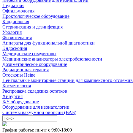
Мебель и оборудование для неонатологии
Педиатрия
Офтальмология
Проктологическое оборудование
Кардиология
Стерилизация и дезинфекция
Урология
Физиотерапия
Аппараты для функциональной диагностики
Эндоскопия
Медицинские симуляторы
Медицинские анализаторы электробезопасности
Дозиметрическое оборудование
Радиационная терапия
Отоскопы Heine
Центральные мониторные станции для комплексного отслежив
Косметология
Распродажа складских остатков
Хирургия
Б/У оборудование
Оборудование для неонатологии
Системы вакуумной биопсии (ВАБ)
График работы: пн-пт с 9:00-18:00