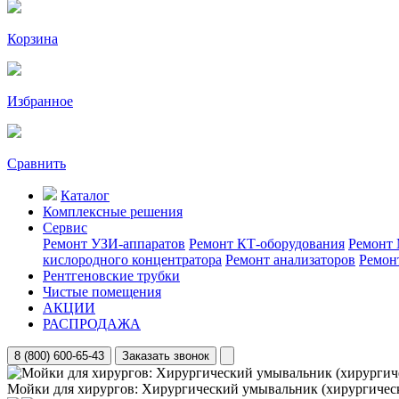
Корзина
Избранное
Сравнить
Каталог
Комплексные решения
Сервис
Ремонт УЗИ-аппаратов
Ремонт КТ-оборудования
Ремонт 
кислородного концентратора
Ремонт анализаторов
Ремон
Рентгеновские трубки
Чистые помещения
АКЦИИ
РАСПРОДАЖА
8 (800) 600-65-43
Заказать звонок
Мойки для хирургов: Хирургический умывальник (хирургическ