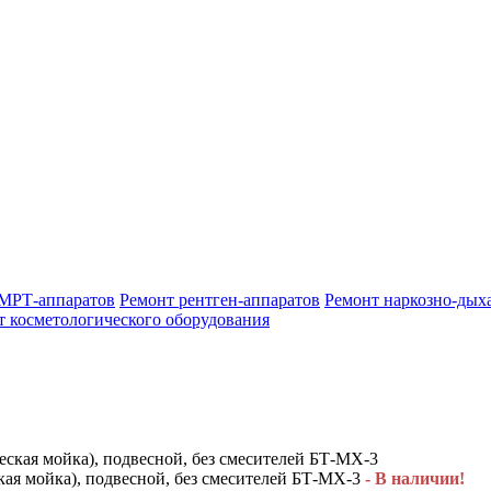
МРТ-аппаратов
Ремонт рентген-аппаратов
Ремонт наркозно-дых
т косметологического оборудования
ая мойка), подвесной, без смесителей БТ-МХ-3
- В наличии!