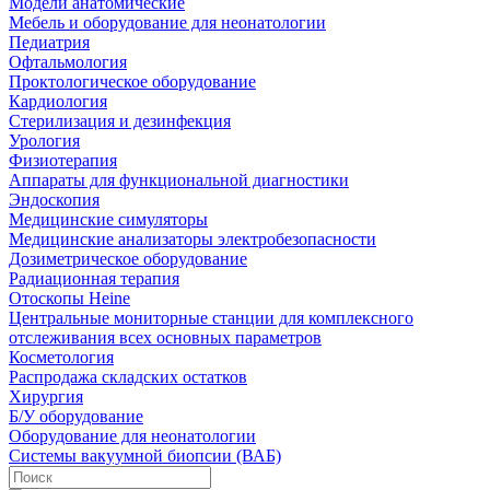
Модели анатомические
Мебель и оборудование для неонатологии
Педиатрия
Офтальмология
Проктологическое оборудование
Кардиология
Стерилизация и дезинфекция
Урология
Физиотерапия
Аппараты для функциональной диагностики
Эндоскопия
Медицинские симуляторы
Медицинские анализаторы электробезопасности
Дозиметрическое оборудование
Радиационная терапия
Отоскопы Heine
Центральные мониторные станции для комплексного
отслеживания всех основных параметров
Косметология
Распродажа складских остатков
Хирургия
Б/У оборудование
Оборудование для неонатологии
Системы вакуумной биопсии (ВАБ)