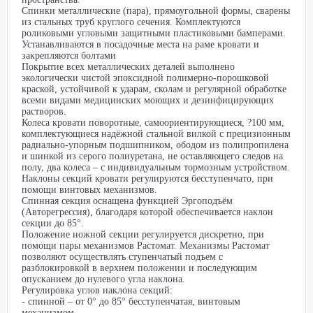
Спинки металлические (пара), прямоугольной формы, сварены
из стальных труб круглого сечения. Комплектуются
роликовыми угловыми защитными пластиковыми бамперами.
Устанавливаются в посадочные места на раме кровати и
закрепляются болтами
Покрытие всех металлических деталей выполнено
экологически чистой эпоксидной полимерно-порошковой
краской, устойчивой к ударам, сколам и регулярной обработке
всеми видами медицинских моющих и дезинфицирующих
растворов.
Колеса кровати поворотные, самоориентирующиеся, ?100 мм,
комплектующиеся надёжной стальной вилкой с прецизионным
радиально-упорным подшипником, ободом из полипропилена
и шинкой из серого полиуретана, не оставляющего следов на
полу, два колеса – с индивидуальным тормозным устройством.
Наклоны секций кровати регулируются бесступенчато, при
помощи винтовых механизмов.
Спинная секция оснащена функцией Эргоподъём
(Авторегрессия), благодаря которой обеспечивается наклон
секции до 85°.
Положение ножной секции регулируется дискретно, при
помощи пары механизмов Растомат. Механизмы Растомат
позволяют осуществлять ступенчатый подъем с
разблокировкой в верхнем положении и последующим
опусканием до нулевого угла наклона.
Регулировка углов наклона секций:
- спинной – от 0° до 85° бесступенчатая, винтовым
механизмом