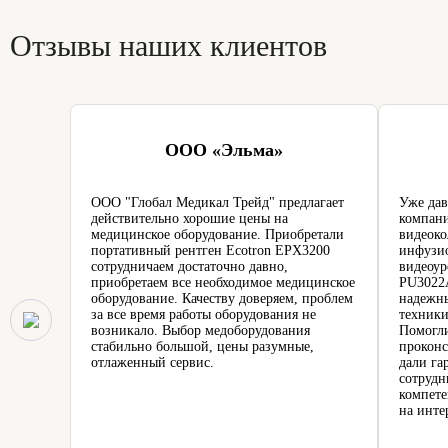
Отзывы наших клиентов
ООО «Эльма»
ООО "Глобал Медикал Трейд" предлагает
Уже дав
действительно хорошие цены на
компани
медицинское оборудование. Приобретали
видеоко
портативный рентген Ecotron EPX3200
инфузио
сотрудничаем достаточно давно,
видеоур
приобретаем все необходимое медицинское
PU3022A
оборудование. Качеству доверяем, проблем
надежн
за все время работы оборудования не
техники
возникало. Выбор медоборудования
Помогли
стабильно большой, цены разумные,
проконс
отлаженный сервис.
дали га
сотрудн
компете
на инте