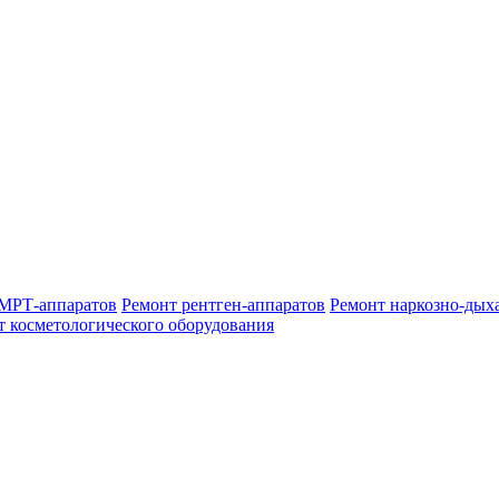
МРТ-аппаратов
Ремонт рентген-аппаратов
Ремонт наркозно-дых
т косметологического оборудования