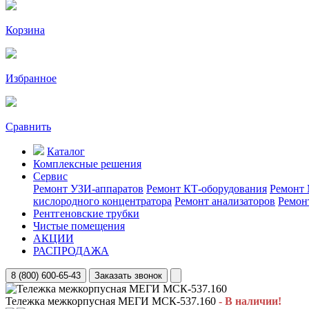
Корзина
Избранное
Сравнить
Каталог
Комплексные решения
Сервис
Ремонт УЗИ-аппаратов
Ремонт КТ-оборудования
Ремонт 
кислородного концентратора
Ремонт анализаторов
Ремон
Рентгеновские трубки
Чистые помещения
АКЦИИ
РАСПРОДАЖА
8 (800) 600-65-43
Заказать звонок
Тележка межкорпусная МЕГИ МСК-537.160
- В наличии!