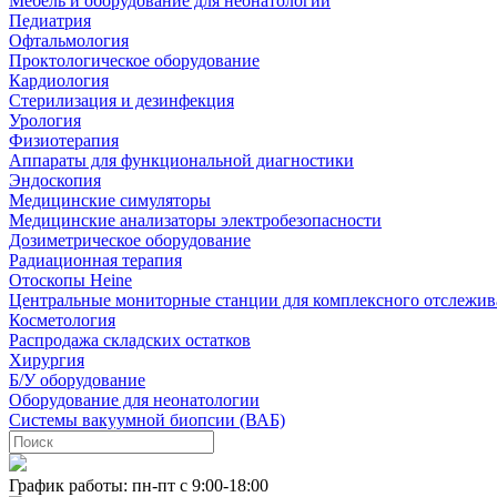
Мебель и оборудование для неонатологии
Педиатрия
Офтальмология
Проктологическое оборудование
Кардиология
Стерилизация и дезинфекция
Урология
Физиотерапия
Аппараты для функциональной диагностики
Эндоскопия
Медицинские симуляторы
Медицинские анализаторы электробезопасности
Дозиметрическое оборудование
Радиационная терапия
Отоскопы Heine
Центральные мониторные станции для комплексного отслежив
Косметология
Распродажа складских остатков
Хирургия
Б/У оборудование
Оборудование для неонатологии
Системы вакуумной биопсии (ВАБ)
График работы: пн-пт с 9:00-18:00