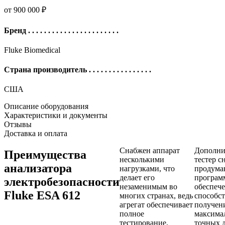
от 900 000 ₽
Бренд
. . . . . . . . . . . . . . . . . . . . . . .
Fluke Biomedical
Страна производитель
. . . . . . . . . . . . . . . .
США
Описание оборудования
Характеристики и документы
Отзывы
Доставка и оплата
Снабжен аппарат
Дополни
Преимущества
несколькими
тестер с
анализатора
нагрузками, что
продум
делает его
програ
электробезопасности
незаменимым во
обеспеч
Fluke ESA 612
многих странах, ведь
способс
агрегат обеспечивает
получен
полное
максима
тестирование,
точных 