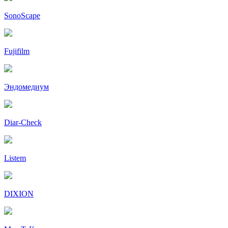
SonoScape
Fujifilm
Эндомедиум
Diar-Cheсk
Listem
DIXION