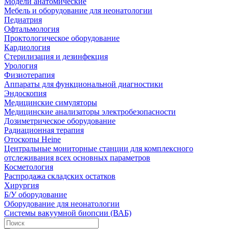
Модели анатомические
Мебель и оборудование для неонатологии
Педиатрия
Офтальмология
Проктологическое оборудование
Кардиология
Стерилизация и дезинфекция
Урология
Физиотерапия
Аппараты для функциональной диагностики
Эндоскопия
Медицинские симуляторы
Медицинские анализаторы электробезопасности
Дозиметрическое оборудование
Радиационная терапия
Отоскопы Heine
Центральные мониторные станции для комплексного
отслеживания всех основных параметров
Косметология
Распродажа складских остатков
Хирургия
Б/У оборудование
Оборудование для неонатологии
Системы вакуумной биопсии (ВАБ)