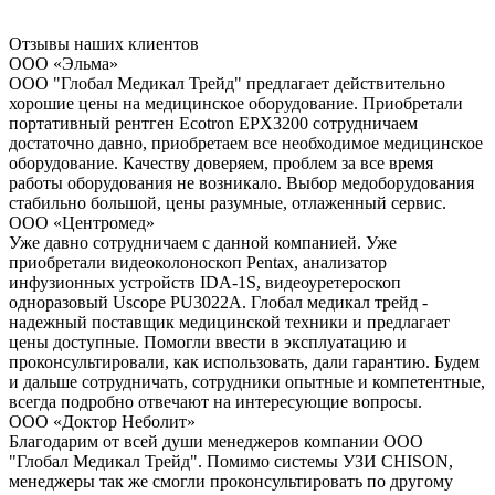
Отзывы наших клиентов
ООО «Эльма»
ООО "Глобал Медикал Трейд" предлагает действительно
хорошие цены на медицинское оборудование. Приобретали
портативный рентген Ecotron EPX3200 сотрудничаем
достаточно давно, приобретаем все необходимое медицинское
оборудование. Качеству доверяем, проблем за все время
работы оборудования не возникало. Выбор медоборудования
стабильно большой, цены разумные, отлаженный сервис.
ООО «Центромед»
Уже давно сотрудничаем с данной компанией. Уже
приобретали видеоколоноскоп Pentax, анализатор
инфузионных устройств IDA-1S, видеоуретероскоп
одноразовый Uscope PU3022A. Глобал медикал трейд -
надежный поставщик медицинской техники и предлагает
цены доступные. Помогли ввести в эксплуатацию и
проконсультировали, как использовать, дали гарантию. Будем
и дальше сотрудничать, сотрудники опытные и компетентные,
всегда подробно отвечают на интересующие вопросы.
ООО «Доктор Неболит»
Благодарим от всей души менеджеров компании ООО
"Глобал Медикал Трейд". Помимо системы УЗИ CHISON,
менеджеры так же смогли проконсультировать по другому