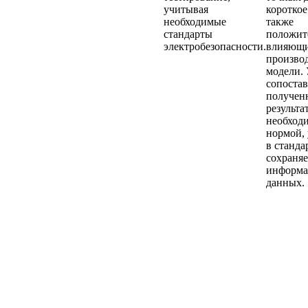
учитывая
короткое
необходимые
также
стандарты
положит
электробезопасности.
влияющи
произво
модели. 
сопостав
получен
результа
необход
нормой,
в станда
сохраняе
информа
данных.