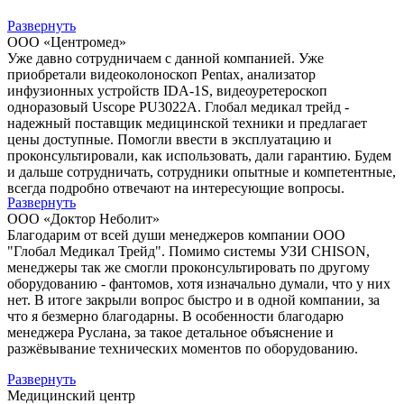
Развернуть
ООО «Центромед»
Уже давно сотрудничаем с данной компанией. Уже
приобретали видеоколоноскоп Pentax, анализатор
инфузионных устройств IDA-1S, видеоуретероскоп
одноразовый Uscope PU3022A. Глобал медикал трейд -
надежный поставщик медицинской техники и предлагает
цены доступные. Помогли ввести в эксплуатацию и
проконсультировали, как использовать, дали гарантию. Будем
и дальше сотрудничать, сотрудники опытные и компетентные,
всегда подробно отвечают на интересующие вопросы.
Развернуть
ООО «Доктор Неболит»
Благодарим от всей души менеджеров компании ООО
"Глобал Медикал Трейд". Помимо системы УЗИ CHISON,
менеджеры так же смогли проконсультировать по другому
оборудованию - фантомов, хотя изначально думали, что у них
нет. В итоге закрыли вопрос быстро и в одной компании, за
что я безмерно благодарны. В особенности благодарю
менеджера Руслана, за такое детальное объяснение и
разжёвывание технических моментов по оборудованию.
Развернуть
Медицинский центр