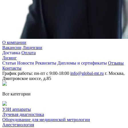
О компании
Вакансии
Лицензии
Доставка
Оплата
Лизинг
Статьи
Новости
Реквизиты
Дипломы и сертификаты
Отзывы
Контакты
График работы: пн-пт с 9:00-18:00
info@global-mt.ru
г. Москва,
Дмитровское шоссе, д.85
Все категории
УЗИ аппараты
Лучевая диагностика
Оборудование для медицинской метрологии
Анестезиология