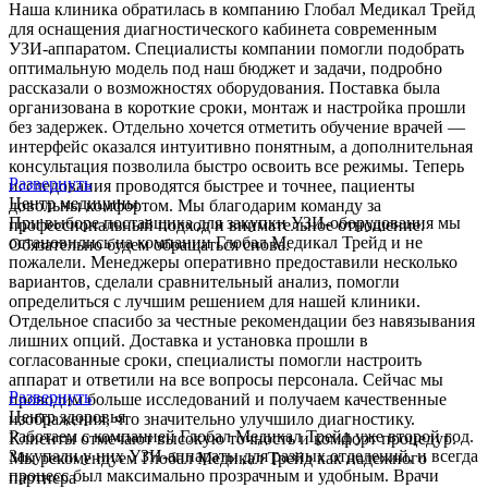
Наша клиника обратилась в компанию Глобал Медикал Трейд
для оснащения диагностического кабинета современным
УЗИ-аппаратом. Специалисты компании помогли подобрать
оптимальную модель под наш бюджет и задачи, подробно
рассказали о возможностях оборудования. Поставка была
организована в короткие сроки, монтаж и настройка прошли
без задержек. Отдельно хочется отметить обучение врачей —
интерфейс оказался интуитивно понятным, а дополнительная
консультация позволила быстро освоить все режимы. Теперь
Развернуть
исследования проводятся быстрее и точнее, пациенты
Центр медицины
довольны комфортом. Мы благодарим команду за
При выборе поставщика для закупки УЗИ-оборудования мы
профессиональный подход и внимательное отношение.
остановились на компании Глобал Медикал Трейд и не
Обязательно будем обращаться снова.
пожалели. Менеджеры оперативно предоставили несколько
вариантов, сделали сравнительный анализ, помогли
определиться с лучшим решением для нашей клиники.
Отдельное спасибо за честные рекомендации без навязывания
лишних опций. Доставка и установка прошли в
согласованные сроки, специалисты помогли настроить
аппарат и ответили на все вопросы персонала. Сейчас мы
Развернуть
проводим больше исследований и получаем качественные
Центр здоровья
изображения, что значительно улучшило диагностику.
Работаем с компанией Глобал Медикал Трейд уже второй год.
Клиенты отмечают высокую точность и комфорт процедур.
Закупали у них УЗИ-аппараты для разных отделений, и всегда
Мы рекомендуем Глобал Медикал Трейд как надежного
процесс был максимально прозрачным и удобным. Врачи
партнера