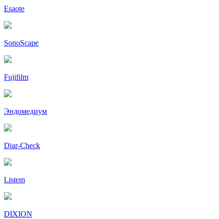
Esaote
SonoScape
Fujifilm
Эндомедиум
Diar-Cheсk
Listem
DIXION