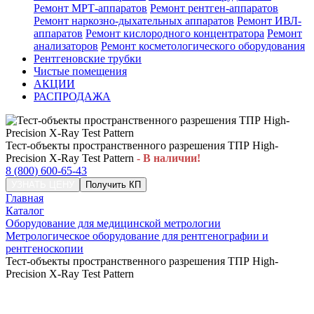
Ремонт МРТ-аппаратов
Ремонт рентген-аппаратов
Ремонт наркозно-дыхательных аппаратов
Ремонт ИВЛ-
аппаратов
Ремонт кислородного концентратора
Ремонт
анализаторов
Ремонт косметологического оборудования
Рентгеновские трубки
Чистые помещения
АКЦИИ
РАСПРОДАЖА
Тест-объекты пространственного разрешения ТПР High-
Precision X-Ray Test Pattern
- В наличии!
8 (800) 600-65-43
УЗНАТЬ ЦЕНУ
Получить КП
Главная
Каталог
Оборудование для медицинской метрологии
Метрологическое оборудование для рентгенографии и
рентгеноскопии
Тест-объекты пространственного разрешения ТПР High-
Precision X-Ray Test Pattern