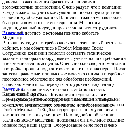
довольны качеством изображения и широкими
возможностями диагностики. Очень радует, что в компании
всегда можно получить консультацию по эксплуатации или
сервисному обслуживанию. Пациенты тоже отмечают более
быстрые и комфортные исследования. Мы ценим
индивидуальный подход и профессионализм сотрудников.
Развернуть
Надежный партнер, с которым приятно работать
Медцентр
В прошлом году нам требовалось оснастить новый рентген-
кабинет, и мы обратились в Глобал Медикал Трейд.
Сотрудники компании помогли составить техническое
задание, подобрали оборудование с учетом наших требований
и возможностей помещения. Очень порадовало, что монтаж и
настройка прошли под контролем опытных инженеров. После
запуска врачи отметили высокое качество снимков и удобное
программное обеспечение для обработки изображений.
Отдельно хочется подчеркнуть, что уровень излучения у
Развернуть
новых аппаратов ниже, что повышает безопасность
Клинический центр
пациентов и персонала. Компания предоставила все
При закупке рентген-оборудования для нашей клиники мы
сертификаты и документы без задержек. Мы благодарим
рассматривали несколько компаний, но выбор остановили на
команду за внимательное отношение и профессионализм.
Глобал Медикал Трейд благодаря прозрачным условиям и
компетентным консультациям. Нам подробно объяснили
различия между моделями, подсказали оптимальное решение
именно под наши задачи. Оборудование было поставлено