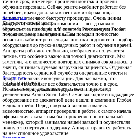
точно в срок, инженеры произвели монтаж и провели
обучение персонала. Сейчас рентген-кабинет работает без
перебоев, врачи довольны качеством изображения, а
Развернуть
пациенты отмечают быстроту процедуры. Очень ценим
Диагностический центр
поддержку специалистов компании — всегда можно
Сотрудничество с Глобал Медикал Трейд оставило только
обратиться за помощью или советом. Рекомендуем Глобал
положительные впечатления. Нам помогли полностью
Медикал Трейд как надежного поставщика.
оснастить кабинет рентген-диагностики под ключ: от подбора
оборудования до пуско-наладочных работ и обучения врачей.
Аппараты работают стабильно, изображения получаются
четкие, что особенно важно для точной диагностики. Мы
заметили, что количество повторных снимков сократилось, а
значит, снизилась лучевая нагрузка на пациентов. Отдельная
благодарность сервисной службе за оперативные ответы и
Развернуть
профессиональные консультации. Для нас важно, что
ГИЛС И НП ФБУ
компания выполняет все обязательства точно и в срок.
Искали аппарат для диагностики кожи и волос под
Планируем продолжать сотрудничество и дальше.
увеличением Aramo Smart Lite. Самое выгодное и подходящее
оборудование по адекватной цене нашли в компании Глобал
медикал трейд. Перед покупкой воспользовались
возможностью, аппарат проверили в работе, с самого начала
оформления заказа к нам был прикреплен персональный
менеджер, который занимался нашей заявкой и осуществлял
полную экспертную поддержку. Аппарат нравится, работать
на нем сплошное удовольствие.