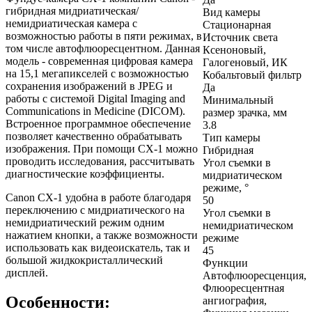
гибридная мидриатическая/
Вид камеры
немидриатическая камера с
Стационарная
возможностью работы в пяти режимах, в
Источник света
том числе автофлюоресцентном. Данная
Ксеноновый,
модель - современная цифровая камера
Галогеновый, ИК
на 15,1 мегапикселей с возможностью
Кобальтовый фильтр
сохранения изображений в JPEG и
Да
работы с системой Digital Imaging and
Минимальный
Communications in Medicine (DICOM).
размер зрачка, мм
Встроенное программное обеспечение
3.8
позволяет качественно обрабатывать
Тип камеры
изображения. При помощи CX-1 можно
Гибридная
проводить исследования, рассчитывать
Угол съемки в
диагностические коэффициенты.
мидриатическом
режиме, °
Canon CX-1 удобна в работе благодаря
50
переключению с мидриатического на
Угол съемки в
немидриатический режим одним
немидриатическом
нажатием кнопки, а также возможности
режиме
использовать как видеоискатель, так и
45
большой жидкокристаллический
Функции
дисплей.
Автофлюоресценция,
Флюоресцентная
Особенности:
ангиография,