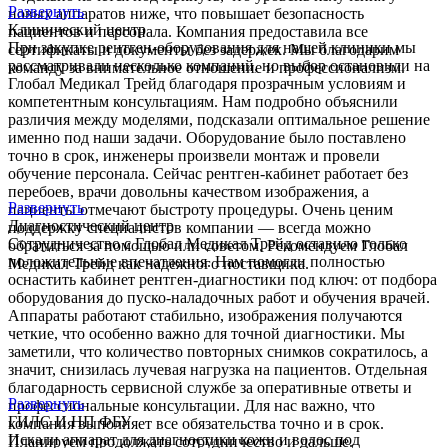
Развернуть
новых аппаратов ниже, что повышает безопасность
Клинический центр
пациентов и персонала. Компания предоставила все
При закупке рентген-оборудования для нашей клиники мы
сертификаты и документы без задержек. Мы благодарим
рассматривали несколько компаний, но выбор остановили на
команду за внимательное отношение и профессионализм.
Глобал Медикал Трейд благодаря прозрачным условиям и
компетентным консультациям. Нам подробно объяснили
различия между моделями, подсказали оптимальное решение
именно под наши задачи. Оборудование было поставлено
точно в срок, инженеры произвели монтаж и провели
обучение персонала. Сейчас рентген-кабинет работает без
перебоев, врачи довольны качеством изображения, а
Развернуть
пациенты отмечают быстроту процедуры. Очень ценим
Диагностический центр
поддержку специалистов компании — всегда можно
Сотрудничество с Глобал Медикал Трейд оставило только
обратиться за помощью или советом. Рекомендуем Глобал
положительные впечатления. Нам помогли полностью
Медикал Трейд как надежного поставщика.
оснастить кабинет рентген-диагностики под ключ: от подбора
оборудования до пуско-наладочных работ и обучения врачей.
Аппараты работают стабильно, изображения получаются
четкие, что особенно важно для точной диагностики. Мы
заметили, что количество повторных снимков сократилось, а
значит, снизилась лучевая нагрузка на пациентов. Отдельная
благодарность сервисной службе за оперативные ответы и
Развернуть
профессиональные консультации. Для нас важно, что
ГИЛС И НП ФБУ
компания выполняет все обязательства точно и в срок.
Искали аппарат для диагностики кожи и волос под
Планируем продолжать сотрудничество и дальше.