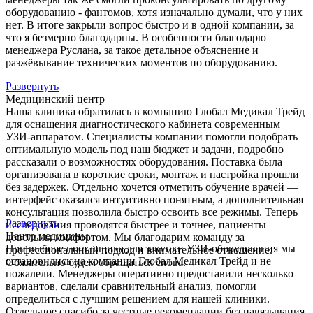
оборудованию - фантомов, хотя изначально думали, что у них
нет. В итоге закрыли вопрос быстро и в одной компании, за
что я безмерно благодарны. В особенности благодарю
менеджера Руслана, за такое детальное объяснение и
разжёвывание технических моментов по оборудованию.
Развернуть
Медицинский центр
Наша клиника обратилась в компанию Глобал Медикал Трейд
для оснащения диагностического кабинета современным
УЗИ-аппаратом. Специалисты компании помогли подобрать
оптимальную модель под наш бюджет и задачи, подробно
рассказали о возможностях оборудования. Поставка была
организована в короткие сроки, монтаж и настройка прошли
без задержек. Отдельно хочется отметить обучение врачей —
интерфейс оказался интуитивно понятным, а дополнительная
консультация позволила быстро освоить все режимы. Теперь
Развернуть
исследования проводятся быстрее и точнее, пациенты
Центр медицины
довольны комфортом. Мы благодарим команду за
При выборе поставщика для закупки УЗИ-оборудования мы
профессиональный подход и внимательное отношение.
остановились на компании Глобал Медикал Трейд и не
Обязательно будем обращаться снова.
пожалели. Менеджеры оперативно предоставили несколько
вариантов, сделали сравнительный анализ, помогли
определиться с лучшим решением для нашей клиники.
Отдельное спасибо за честные рекомендации без навязывания