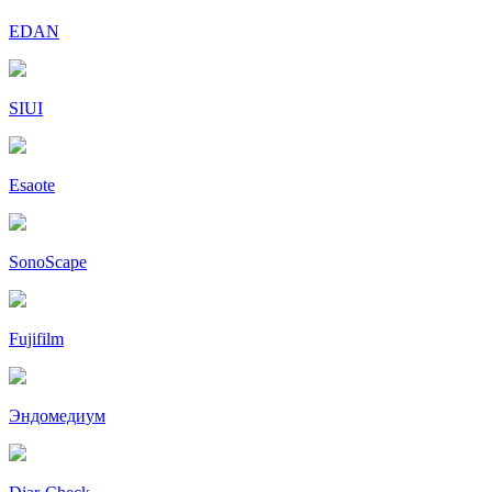
EDAN
SIUI
Esaote
SonoScape
Fujifilm
Эндомедиум