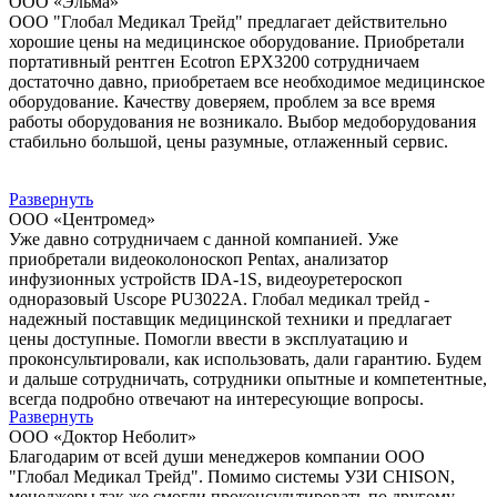
ООО «Эльма»
ООО "Глобал Медикал Трейд" предлагает действительно
хорошие цены на медицинское оборудование. Приобретали
портативный рентген Ecotron EPX3200 сотрудничаем
достаточно давно, приобретаем все необходимое медицинское
оборудование. Качеству доверяем, проблем за все время
работы оборудования не возникало. Выбор медоборудования
стабильно большой, цены разумные, отлаженный сервис.
Развернуть
ООО «Центромед»
Уже давно сотрудничаем с данной компанией. Уже
приобретали видеоколоноскоп Pentax, анализатор
инфузионных устройств IDA-1S, видеоуретероскоп
одноразовый Uscope PU3022A. Глобал медикал трейд -
надежный поставщик медицинской техники и предлагает
цены доступные. Помогли ввести в эксплуатацию и
проконсультировали, как использовать, дали гарантию. Будем
и дальше сотрудничать, сотрудники опытные и компетентные,
всегда подробно отвечают на интересующие вопросы.
Развернуть
ООО «Доктор Неболит»
Благодарим от всей души менеджеров компании ООО
"Глобал Медикал Трейд". Помимо системы УЗИ CHISON,
менеджеры так же смогли проконсультировать по другому