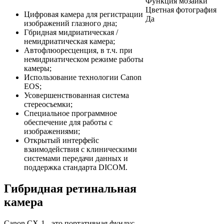
Функция мозаики
Цветная фотография
Цифровая камера для регистрации
Да
изображений глазного дна;
Гбридная мидриатическая /
немидриатическая камера;
Автофлюоресценция, в т.ч. при
немидриатическом режиме работы
камеры;
Использование технологии Canon
EOS;
Усовершенствованная система
стереосъемки;
Специальное программное
обеспечение для работы с
изображениями;
Открытый интерфейс
взаимодействия с клиническими
системами передачи данных и
поддержка стандарта DICOM.
Гибридная ретинальная
камера
Canon CX-1 - это портативная фундус-