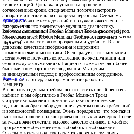
лишних опций. Доставка и установка прошли в
согласованные сроки, специалисты помогли настроить
аппарат и ответили на все вопросы персонала. Сейчас мы
Развернуть
проводим больше исследований и получаем качественные
Центр здоровья
изображения, что значительно улучшило диагностику.
Работаем с компанией Глобал Медикал Трейд уже второй год.
Клиенты отмечают высокую точность и комфорт процедур.
Закупали у них УЗИ-аппараты для разных отделений, и всегда
Мы рекомендуем Глобал Медикал Трейд как надежного
процесс был максимально прозрачным и удобным. Врачи
партнера
довольны качеством изображения и широкими
возможностями диагностики. Очень радует, что в компании
всегда можно получить консультацию по эксплуатации или
сервисному обслуживанию. Пациенты тоже отмечают более
быстрые и комфортные исследования. Мы ценим
индивидуальный подход и профессионализм сотрудников.
Развернуть
Надежный партнер, с которым приятно работать
Медцентр
В прошлом году нам требовалось оснастить новый рентген-
кабинет, и мы обратились в Глобал Медикал Трейд.
Сотрудники компании помогли составить техническое
задание, подобрали оборудование с учетом наших требований
и возможностей помещения. Очень порадовало, что монтаж и
настройка прошли под контролем опытных инженеров. После
запуска врачи отметили высокое качество снимков и удобное
программное обеспечение для обработки изображений.
Отдельно хочется подчеркнуть, что уровень излучения у