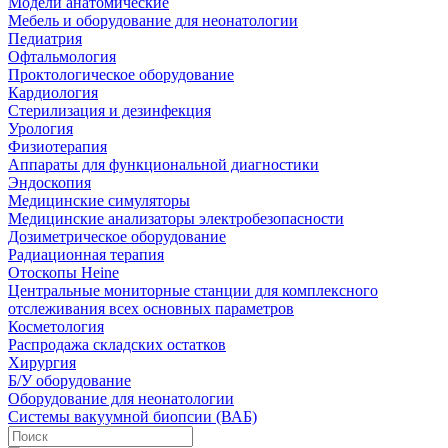
Модели анатомические
Мебель и оборудование для неонатологии
Педиатрия
Офтальмология
Проктологическое оборудование
Кардиология
Стерилизация и дезинфекция
Урология
Физиотерапия
Аппараты для функциональной диагностики
Эндоскопия
Медицинские симуляторы
Медицинские анализаторы электробезопасности
Дозиметрическое оборудование
Радиационная терапия
Отоскопы Heine
Центральные мониторные станции для комплексного
отслеживания всех основных параметров
Косметология
Распродажа складских остатков
Хирургия
Б/У оборудование
Оборудование для неонатологии
Системы вакуумной биопсии (ВАБ)