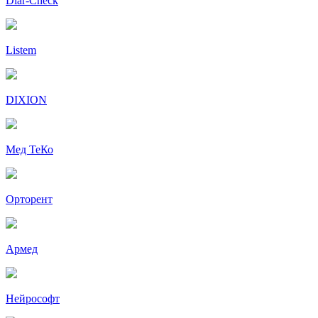
Diar-Cheсk
Listem
DIXION
Мед ТеКо
Орторент
Армед
Нейрософт