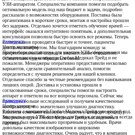
УЗИ-аппаратом. Специалисты компании помогли подобрать
оптимальную модель под наш бюджет и задачи, подробно
рассказали о возможностях оборудования. Поставка была
организована в короткие сроки, монтаж и настройка прошли
без задержек. Отдельно хочется отметить обучение врачей —
интерфейс оказался интуитивно понятным, а дополнительная
консультация позволила быстро освоить все режимы. Теперь
Развернуть
исследования проводятся быстрее и точнее, пациенты
Центр медицины
довольны комфортом. Мы благодарим команду за
При выборе поставщика для закупки УЗИ-оборудования мы
профессиональный подход и внимательное отношение.
остановились на компании Глобал Медикал Трейд и не
Обязательно будем обращаться снова.
пожалели. Менеджеры оперативно предоставили несколько
вариантов, сделали сравнительный анализ, помогли
определиться с лучшим решением для нашей клиники.
Отдельное спасибо за честные рекомендации без навязывания
лишних опций. Доставка и установка прошли в
согласованные сроки, специалисты помогли настроить
аппарат и ответили на все вопросы персонала. Сейчас мы
Развернуть
проводим больше исследований и получаем качественные
Центр здоровья
изображения, что значительно улучшило диагностику.
Работаем с компанией Глобал Медикал Трейд уже второй год.
Клиенты отмечают высокую точность и комфорт процедур.
Закупали у них УЗИ-аппараты для разных отделений, и всегда
Мы рекомендуем Глобал Медикал Трейд как надежного
процесс был максимально прозрачным и удобным. Врачи
партнера
довольны качеством изображения и широкими
возможностями диагностики. Очень радует, что в компании