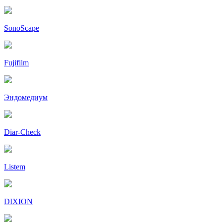
SonoScape
Fujifilm
Эндомедиум
Diar-Cheсk
Listem
DIXION