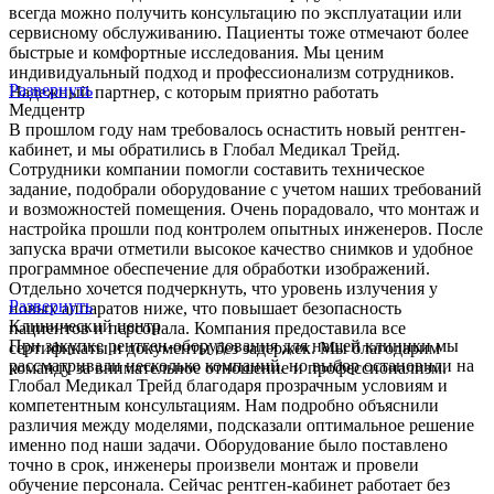
всегда можно получить консультацию по эксплуатации или
сервисному обслуживанию. Пациенты тоже отмечают более
быстрые и комфортные исследования. Мы ценим
индивидуальный подход и профессионализм сотрудников.
Развернуть
Надежный партнер, с которым приятно работать
Медцентр
В прошлом году нам требовалось оснастить новый рентген-
кабинет, и мы обратились в Глобал Медикал Трейд.
Сотрудники компании помогли составить техническое
задание, подобрали оборудование с учетом наших требований
и возможностей помещения. Очень порадовало, что монтаж и
настройка прошли под контролем опытных инженеров. После
запуска врачи отметили высокое качество снимков и удобное
программное обеспечение для обработки изображений.
Отдельно хочется подчеркнуть, что уровень излучения у
Развернуть
новых аппаратов ниже, что повышает безопасность
Клинический центр
пациентов и персонала. Компания предоставила все
При закупке рентген-оборудования для нашей клиники мы
сертификаты и документы без задержек. Мы благодарим
рассматривали несколько компаний, но выбор остановили на
команду за внимательное отношение и профессионализм.
Глобал Медикал Трейд благодаря прозрачным условиям и
компетентным консультациям. Нам подробно объяснили
различия между моделями, подсказали оптимальное решение
именно под наши задачи. Оборудование было поставлено
точно в срок, инженеры произвели монтаж и провели
обучение персонала. Сейчас рентген-кабинет работает без