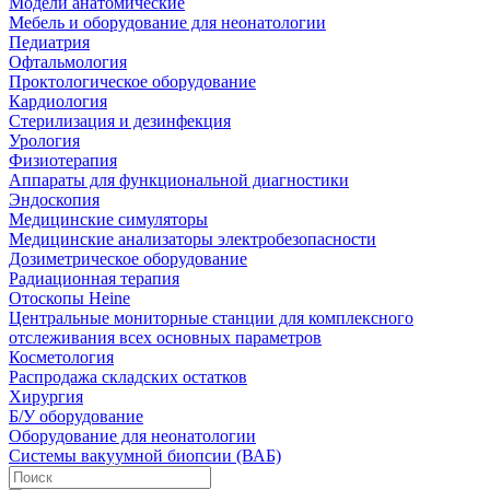
Модели анатомические
Мебель и оборудование для неонатологии
Педиатрия
Офтальмология
Проктологическое оборудование
Кардиология
Стерилизация и дезинфекция
Урология
Физиотерапия
Аппараты для функциональной диагностики
Эндоскопия
Медицинские симуляторы
Медицинские анализаторы электробезопасности
Дозиметрическое оборудование
Радиационная терапия
Отоскопы Heine
Центральные мониторные станции для комплексного
отслеживания всех основных параметров
Косметология
Распродажа складских остатков
Хирургия
Б/У оборудование
Оборудование для неонатологии
Системы вакуумной биопсии (ВАБ)