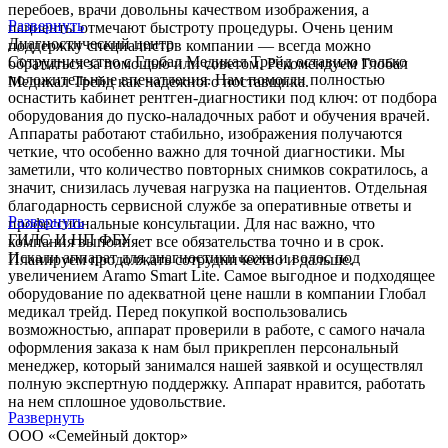
перебоев, врачи довольны качеством изображения, а
Развернуть
пациенты отмечают быстроту процедуры. Очень ценим
Диагностический центр
поддержку специалистов компании — всегда можно
Сотрудничество с Глобал Медикал Трейд оставило только
обратиться за помощью или советом. Рекомендуем Глобал
положительные впечатления. Нам помогли полностью
Медикал Трейд как надежного поставщика.
оснастить кабинет рентген-диагностики под ключ: от подбора
оборудования до пуско-наладочных работ и обучения врачей.
Аппараты работают стабильно, изображения получаются
четкие, что особенно важно для точной диагностики. Мы
заметили, что количество повторных снимков сократилось, а
значит, снизилась лучевая нагрузка на пациентов. Отдельная
благодарность сервисной службе за оперативные ответы и
Развернуть
профессиональные консультации. Для нас важно, что
ГИЛС И НП ФБУ
компания выполняет все обязательства точно и в срок.
Искали аппарат для диагностики кожи и волос под
Планируем продолжать сотрудничество и дальше.
увеличением Aramo Smart Lite. Самое выгодное и подходящее
оборудование по адекватной цене нашли в компании Глобал
медикал трейд. Перед покупкой воспользовались
возможностью, аппарат проверили в работе, с самого начала
оформления заказа к нам был прикреплен персональный
менеджер, который занимался нашей заявкой и осуществлял
полную экспертную поддержку. Аппарат нравится, работать
на нем сплошное удовольствие.
Развернуть
ООО «Семейный доктор»