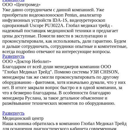
ООО «Центромед»
Уже давно сотрудничаем с данной компанией. Уже
приобретали видеоколоноскоп Pentax, анализатор
инфузионных устройств IDA-1S, видеоуретероскоп
одноразовый Uscope PU3022A. Глобал медикал трейд -
надежный поставщик медицинской техники и предлагает
цены доступные. Помогли ввести в эксплуатацию и
проконсультировали, как использовать, дали гарантию. Будем
и дальше сотрудничать, сотрудники опытные и компетентные,
всегда подробно отвечают на интересующие вопросы.
Развернуть
ООО «Доктор Неболит»
Благодарим от всей души менеджеров компании ООО
"Глобал Медикал Трейд". Помимо системы УЗИ CHISON,
менеджеры так же смогли проконсультировать по другому
оборудованию - фантомов, хотя изначально думали, что у них
нет. В итоге закрыли вопрос быстро и в одной компании, за
что я безмерно благодарны. В особенности благодарю
менеджера Руслана, за такое детальное объяснение и
разжёвывание технических моментов по оборудованию.
Развернуть
Медицинский центр
Наша клиника обратилась в компанию Глобал Медикал Трейд
для оснащения диагностического кабинета современным