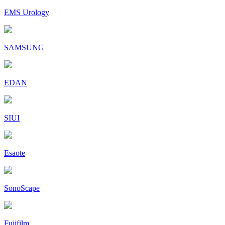
EMS Urology
SAMSUNG
EDAN
SIUI
Esaote
SonoScape
Fujifilm