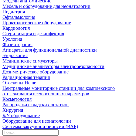
Модели анатомические
Мебель и оборудование для неонатологии
Педиатрия
Офтальмология
Проктологическое оборудование
Кардиология
Стерилизация и дезинфекция
Урология
Физиотерапия
Аппараты для функциональной диагностики
Эндоскопия
Медицинские симуляторы
Медицинские анализаторы электробезопасности
Дозиметрическое оборудование
Радиационная терапия
Отоскопы Heine
Центральные мониторные станции для комплексного
отслеживания всех основных параметров
Косметология
Распродажа складских остатков
Хирургия
Б/У оборудование
Оборудование для неонатологии
Системы вакуумной биопсии (ВАБ)