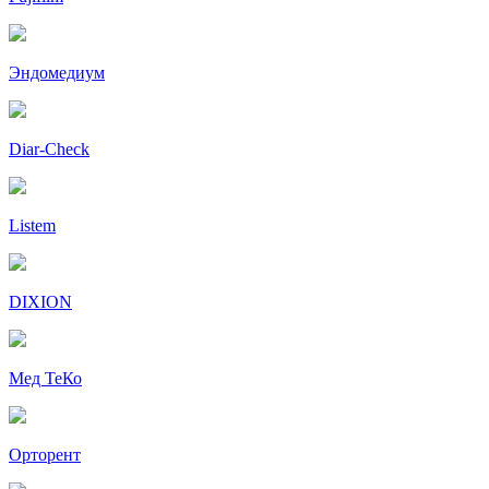
Эндомедиум
Diar-Cheсk
Listem
DIXION
Мед ТеКо
Орторент