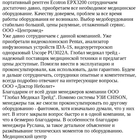
портативный рентген Ecotron EPX3200 сотрудничаем
достаточно давно, приобретаем все необходимое медицинское
оборудование. Качеству доверяем, проблем за все время
работы оборудования не возникало. Выбор медоборудования
стабильно большой, цены разумные, отлаженный сервис.
ООО «Центромед»
Уже давно сотрудничаем с данной компанией. Уже
приобретали видеоколоноскоп Pentax, анализатор
инфузионных устройств IDA-1S, видеоуретероскоп
одноразовый Uscope PU3022A. Глобал медикал трейд -
надежный поставщик медицинской техники и предлагает
цены доступные. Помогли ввести в эксплуатацию и
проконсультировали, как использовать, дали гарантию. Будем
и дальше сотрудничать, сотрудники опытные и компетентные,
всегда подробно отвечают на интересующие вопросы.
ООО «Доктор Неболит»
Благодарим от всей души менеджеров компании ООО
"Глобал Медикал Трейд". Помимо системы УЗИ CHISON,
менеджеры так же смогли проконсультировать по другому
оборудованию - фантомов, хотя изначально думали, что у них
нет. В итоге закрыли вопрос быстро и в одной компании, за
что я безмерно благодарны. В особенности благодарю
менеджера Руслана, за такое детальное объяснение и
разжёвывание технических моментов по оборудованию.
Медицинский центр