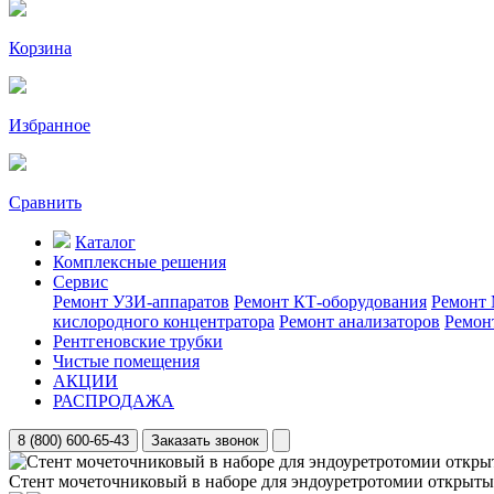
Корзина
Избранное
Сравнить
Каталог
Комплексные решения
Сервис
Ремонт УЗИ-аппаратов
Ремонт КТ-оборудования
Ремонт 
кислородного концентратора
Ремонт анализаторов
Ремон
Рентгеновские трубки
Чистые помещения
АКЦИИ
РАСПРОДАЖА
8 (800) 600-65-43
Заказать звонок
Стент мочеточниковый в наборе для эндоуретротомии открыты